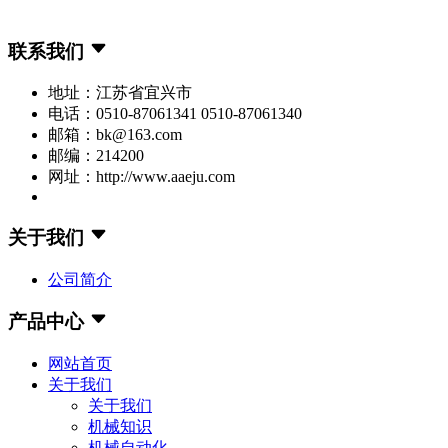
联系我们
地址：江苏省宜兴市
电话：0510-87061341 0510-87061340
邮箱：bk@163.com
邮编：214200
网址：http://www.aaeju.com
关于我们
公司简介
产品中心
网站首页
关于我们
关于我们
机械知识
机械自动化