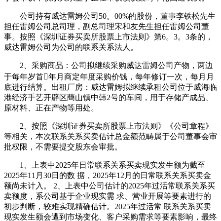
公司持有威达雷姆公司50。00%的股份，董事李铁松先生
担任雷姆公司总司理，副总司理宋和友先生担任雷姆公司董
事。按照《深圳证券买卖所股票上市法则》第6。3。3条的，
威达雷姆公司为公司的联系关系法人。
2、采购商品：公司拟继续采购威达雷姆公司产物，两边
于每年岁首年月商定年度采购价钱，每年修订一次，每月月
底进行结算。出租厂房：威达雷姆拟继续承租公司位于威海临
港经济手艺开辟区蔄山镇中韩2号的车间，用于存储产成品、
原材料、正在产物等用处。
2、按照《深圳证券买卖所股票上市法则》《公司章程》
等相关，本次联系关系买卖估计总金额范畴属于公司董事会审
批权限，不需要提交股东会审批。
1、上表中2025年日常联系关系买卖现实发生额为截至
2025年11月30日的数 据，2025年12月的日常联系关系买卖金
额尚未计入。 2、上表中公司估计的2025年过活常联系关系买
卖额度，系公司基于企业现实需 求、营业开展等要素进行的
初步判断，较难实现精确估计。2025年过活常 联系关系买卖
现实发生额会遭到市场变化、客户采购需求等要素影响，最终