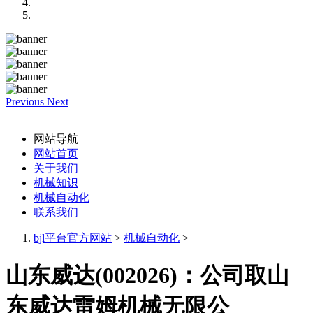
Previous
Next
网站导航
网站首页
关于我们
机械知识
机械自动化
联系我们
bjl平台官方网站
>
机械自动化
>
山东威达(002026)：公司取山
东威达雷姆机械无限公