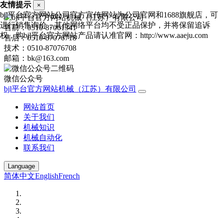
友情提示
×
bjl平台官方网站公司官方宣传网站为公司官网和1688旗舰店，可
进行销售询价，其他网络平台均不受正品保护，并将保留追诉
售前：0510-87061341
权，购bjl平台官方网站产品请认准官网：http://www.aaeju.com
售后：0510-87076718
技术：0510-87076708
邮箱：bk@163.com
微信公众号
bjl平台官方网站机械（江苏）有限公司
网站首页
关于我们
机械知识
机械自动化
联系我们
Language
简体中文
English
French