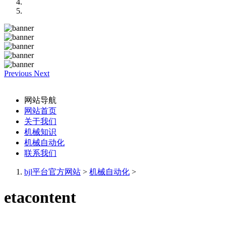
Previous
Next
网站导航
网站首页
关于我们
机械知识
机械自动化
联系我们
bjl平台官方网站
>
机械自动化
>
etacontent