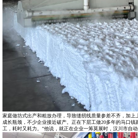
家庭做坊式出产和粗放办理，导致缝纫线质量参差不齐，加上
成长瓶颈，不少企业接近破产。正在下层工做20多年的马口镇
工，耗时又耗力。”他说，就正在企业一筹莫展时，汉川市自