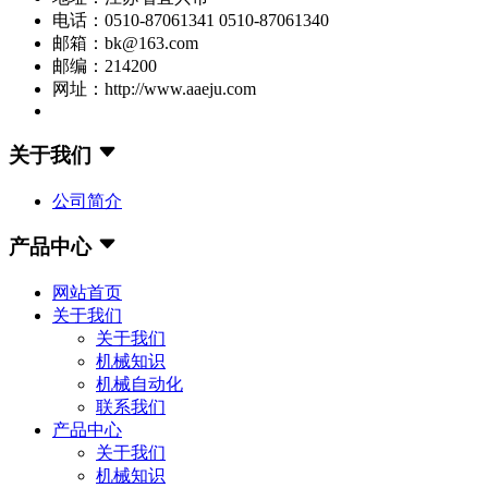
电话：0510-87061341 0510-87061340
邮箱：bk@163.com
邮编：214200
网址：http://www.aaeju.com
关于我们
公司简介
产品中心
网站首页
关于我们
关于我们
机械知识
机械自动化
联系我们
产品中心
关于我们
机械知识