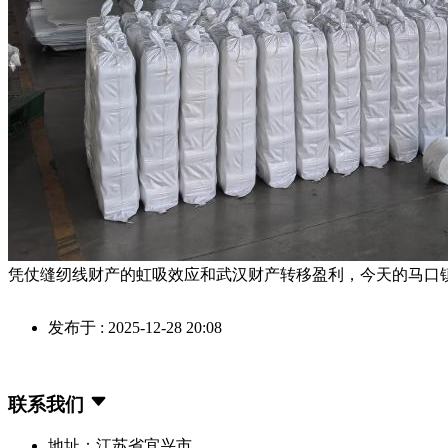
凭仗缝纫线财产的虹吸效应和武汉财产转移盈利，今天的马口
发布于 : 2025-12-28 20:08
联系我们
地址：江苏省宜兴市