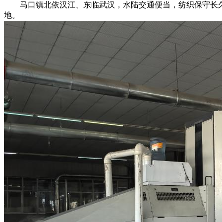
马口镇北依汉江、东临武汉，水陆交通便当，纺织保守长久。
地。