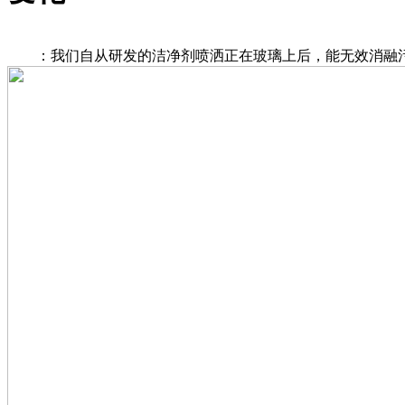
：我们自从研发的洁净剂喷洒正在玻璃上后，能无效消融污