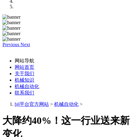
Previous
Next
网站导航
网站首页
关于我们
机械知识
机械自动化
联系我们
bjl平台官方网站
>
机械自动化
>
大降约40%！这一行业送来新
变化