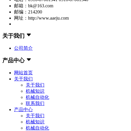
邮箱：bk@163.com
邮编：214200
网址：http://www.aaeju.com
关于我们
公司简介
产品中心
网站首页
关于我们
关于我们
机械知识
机械自动化
联系我们
产品中心
关于我们
机械知识
机械自动化