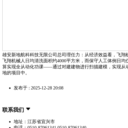
雄安新地航科科技无限公司总司理任力：从经济效益看，飞翔机械
飞翔机械人日均清洗面积约4000平方米，而保守人工体例日均仅
算实现全从动化功课——通过对建建物进行扫描建模，实现从
地的项目中。
发布于 : 2025-12-28 20:08
联系我们
地址：江苏省宜兴市
电话：0510-87061341 0510-87061340