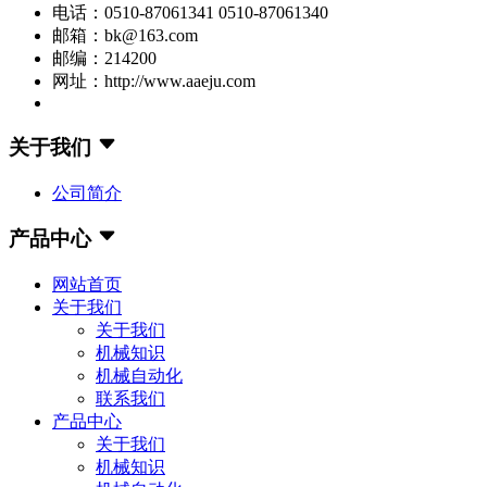
电话：0510-87061341 0510-87061340
邮箱：bk@163.com
邮编：214200
网址：http://www.aaeju.com
关于我们
公司简介
产品中心
网站首页
关于我们
关于我们
机械知识
机械自动化
联系我们
产品中心
关于我们
机械知识