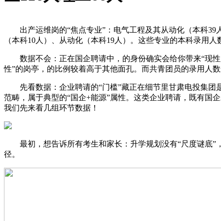
出产运维岗的“焦点专业”：电气工程及其从动化（本科39人
（本科10人）、从动化（本科19人）。这些专业的本科录用人
数据不会：正在国企聘请中，的身份确实会给你带来“现性加
性”的岗亭，的比例较着高于其他面孔。而共青团员的录用人数
先看数据：企业聘请的“门槛”藏正在细节里甘肃电投集团是
范畴，属于典型的“国企+能源”属性。这类企业聘请，既有国企
我们先来看几组环节数据！
最初，想告诉所有考生和家长：升学规划没有“尺度谜底”，
径。