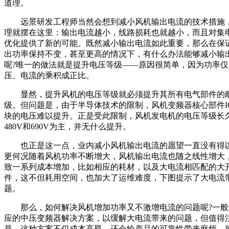
道理。
远景研发工程师当然会想到减小风机输出电流的技术措施
理就摆在这里：输出电流越小，线路损耗也就越小，而且对集
优化提供了新的可能。既然减小输出电流如此重要，那么在保
出功率保持不变，甚至更高的情况下，有什么办法能够减小输
呢?唯一的做法就是提升电压等级——原因很简单，因为功率仅
压、电流的乘积成正比。
显然，提升风机的电压等级就必须提升其所有电气部件的
级。但问题是，由于半导体技术的限制，风机变频器核心部件I
块的电压难以提升。正是受此限制，风机发电机的电压等级长
480V和690V为主，并无什么提升。
也正是这一点，业内减小风机输出电流的愿望一直没有得
更何况随着风机功率不断增大，风机输出电流也随之线性增大
致一系列成本增加，比如相应的耗材，以及大电流相匹配的大
件，这不但耗用空间，也加大了运维难度，下图提示了大电流
题。
那么，如何解决风机增加功率又不激增电流的问题呢?一般
应的中压变频器解决方案，以缓解大电流带来的问题，但值得
是，这种方案不仅成本高昂，还会给产品的可靠性带来麻烦。