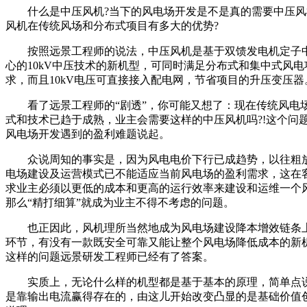
什么是中压风机?当下的风电场开发是不是真的需要中压风
风机在传统风场和分布式项目有多大的优势?
按照远景工程师的说法，中压风机是基于双馈发电机定子
心的10kV中压技术的新机型，可同时满足分布式和集中式风电
求，而且10kV电压可直接接入配电网，节省项目的升压变压器
看了远景工程师的“剧透”，你可能又想了：现在传统风电
式和技术已趋于成熟，业主会需要这样的中压风机吗?!这个问
风电场开发遇到的盈利难题说起。
众说周知的事实是，因为风电电价下行已成趋势，以往粗
电场建设及运营模式已不能适应当前风电场的盈利需求，这在
求业主必须以更低的成本和更高的运行效率来建设和运维一个
那么“精打细算”就成为业主不得不考虑的问题。
也正因此，风机理所当然地成为风电场建设降本增效链条
环节，有没有一款既安全可靠又能让整个风电场降低成本的新机
这样的问题远景研发工程师已经有了答案。
实质上，无论什么样的机型都是基于基本的原理，简单点
是靠输出电流赢得存在的，由这儿开始改变凸显的是基础价值