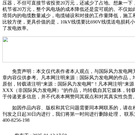
压器，不但可直接节省投资20万元，还减少了占地。想象一下
机节省20万元，整个风电场的成本降低还是蛮可观的。不仅如
塔筒内的电缆数量减少，电缆铺设和对接的工作量降低，施工
比较方便，更具价值的是，10kV线缆要比690V线缆送电损耗
了发电效率。
免责声明：本文仅代表作者本人观点，与国际风力发电网
章内容仅供参考。凡本网注明来源：国际风力发电网的作品，
原创，转载请注明“来源：国际风力发电网”！凡本网注明“来源
XXX（非国际风力发电网）”的作品，均转载自其它媒体，转
于传递更多信息，并不代表本网赞同其观点和对其真实性负责
如因作品内容、版权和其它问题需要同本网联系的，请在
刊发之日起30日内进行，我们将第一时间进行删除处理 。联系
400-8256-198