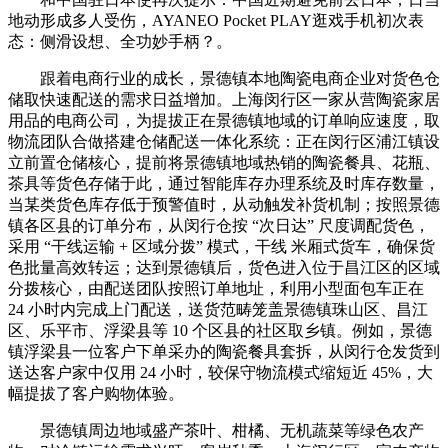
地动形成多人受伤，AYANEO Pocket PLAY逛戏手机初次表
态：侧滑设想、全功妙手柄？。
跟着电商行业的成长，景德镇本地陶瓷电商企业对货色仓
储取快速配送的需求日益增加。上海闵行区一家从营陶瓷家居
用品的电商公司，为提拔正在景德镇地域的订单响应速度，取
物流团队合做搭建仓储配送一体化系统：正在闵行区浦江镇设
立前置仓储核心，提前将景德镇地域热销的陶瓷餐具、花瓶、
茶具等货色存储于此，通过智能库存办理系统及时库存数量，
当某类货色库存低于预警值时，从动触发补货机制；按照景德
镇各区县的订单分布，从闵行仓按 “次日达” 尺度调配货色，
采用 “干线运输 + 区域分拨” 模式，干线 米厢式货车，确保货
色批量高效转运；达到景德镇后，货色进入位于昌江区的区域
分拨核心，由配送团队按照订单地址，利用小型面包车正在
24 小时内完成上门配送，送货范畴笼盖景德镇珠山区、昌江
区、乐平市、浮梁县等 10 个区县的社区取乡镇。例如，景德
镇浮梁县一位客户下单采办的陶瓷餐具套拆，从闵行仓发货到
送达客户家中仅用 24 小时，较保守物流模式缩短近 45%，大
幅提拔了客户购物体验。
景德镇周边地域盛产茶叶、柑橘、无机蔬菜等绿色农产