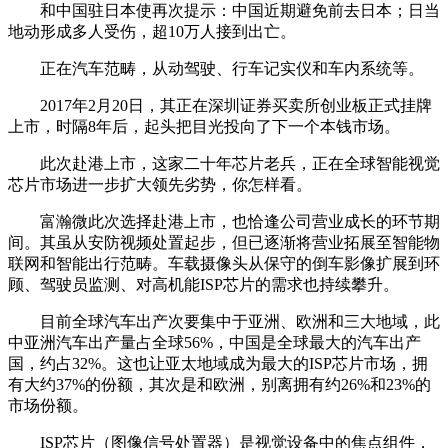
和中国驻日本使再次提示：中国近期避免前去日本；日当
地动形成多人受伤，超10万人接到出亡。
正在汽车范畴，从动驾驶、行车记实仪和车内系统等。
2017年2月20日，其正在深圳证券买卖所创业板正式挂牌
上市，时隔8年后，起头把目光投向了下一个本钱市场。
此次赴港上市，这家二十年芯片老兵，正在全球智能视觉
芯片市场进一步扩大领先劣势，你怎样看。
富瀚微此次选择赴港上市，也恰逢公司营业成长的环节期
间。其虽从安防视频处置起步，但已逐渐将营业拓展至智能物
联网和智能出行范畴。车载摄像头从保守的倒车影像扩展到环
顾、驾驶员监测、对高机能ISP芯片的需求也持续攀升。
目前全球汽车出产次要集中于亚洲、欧洲和三大地域，此
中亚洲汽车出产量占全球56%，中国是全球最大的汽车出产
国，约占32%。这也让亚太地域成为最大的ISP芯片市场，拥
有大约37%的份额，其次是和欧洲，别离拥有约26%和23%的
市场份额。
ISP芯片（图像信号处置器）是视觉设备中的焦点组件，