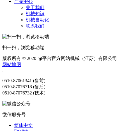
产品中心
关于我们
机械知识
机械自动化
联系我们
扫一扫，浏览移动端
版权所有 © 2020 bjl平台官方网站机械（江苏）有限公司
网站地图
0510-87061341 (售前)
0510-87076718 (售后)
0510-87076732 (技术)
微信服务号
简体中文