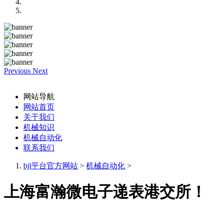
Previous
Next
网站导航
网站首页
关于我们
机械知识
机械自动化
联系我们
bjl平台官方网站
>
机械自动化
>
上海富瀚微电子递表港交所！