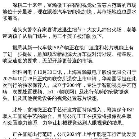
深耕二十来年，富瀚微正在智能视觉处置芯片范畴的市场
地位十分显著，现在跟着汽车智能化加快，其市场地位也是水
涨船高。
汕头火警幸存家眷讲述逃生细节：大女儿冲出火场，老婆
带两孩子从后门逃生，另三个孩子被消防救下。
据悉其新一代车载ISP产物正在接口速度和芯片机能上有
了进一步提拔，愈加顺应新能源大屏车型对清晰度、精準度、
响应速度的要求，无望开辟更普遍的市场。
维科网电子10月30日讯，上海富瀚微电子股份无限公司于
2025年10月28日正式向联交所递交上市申请，华泰国际担任此
次刊行的独家保荐人。成立于2004年，专注于智能视觉手艺范
畴，次要处置视频、IoT（物联网）及出行范畴的安防摄像
头、机及其他视觉设备的视觉处置芯片设想。
此外，富瀚微正在手艺研发方面持续投入，鞭策保守ISP
取人工智能手艺的融合。目前公司正正在摸索将摄像配备取
AI处置能力连系，力争让机械视觉达到人眼视觉的结果。
正在智能出行范畴，公司2024年上半年聪慧车行产物发卖