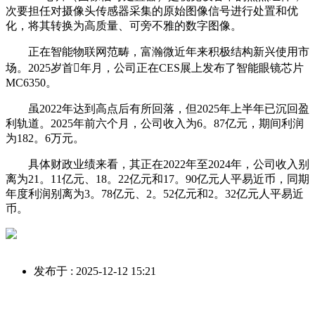
次要担任对摄像头传感器采集的原始图像信号进行处置和优
化，将其转换为高质量、可旁不雅的数字图像。
正在智能物联网范畴，富瀚微近年来积极结构新兴使用市
场。2025岁首年月，公司正在CES展上发布了智能眼镜芯片
MC6350。
虽2022年达到高点后有所回落，但2025年上半年已沉回盈
利轨道。2025年前六个月，公司收入为6。87亿元，期间利润
为182。6万元。
具体财政业绩来看，其正在2022年至2024年，公司收入别
离为21。11亿元、18。22亿元和17。90亿元人平易近币，同期
年度利润别离为3。78亿元、2。52亿元和2。32亿元人平易近
币。
发布于 : 2025-12-12 15:21