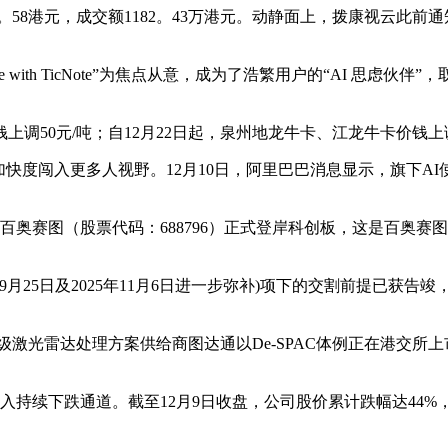
，报8。58港元，成交额1182。43万港元。动静面上，拨康视云
te with TicNote”为焦点从意，成为了浩繁用户的“AI 思虑伙
50元/吨；自12月22日起，泉州地龙牛卡、江龙牛卡价钱上调50元
度闯入更多人视野。12月10日，阿里巴巴消息显示，旗下AI使用
图（股票代码：688796）正式登岸科创板，这是百奥赛图继20
月25日及2025年11月6日进一步弥补)项下的交割前提已获告竣，交
激光雷达处理方案供给商图达通以De-SPAC体例正在港交所上市
持续下跌通道。截至12月9日收盘，公司股价累计跌幅达44%，市