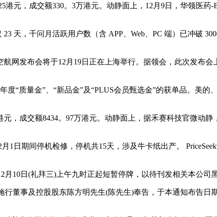
25港元，成交额330。3万港元。动静面上，12月9日，华领医药-
 23 天，千问月活跃用户数（含 APP、Web、PC 端）已冲破 3
空航网发布会将于12月19日正在上海举行。据领会，此次发布会
年度“质量金”、“新品金”及“PLUS会员甄选金”的获单品。
74港元，成交额8434。97万港元。动静面上，据禾赛科技官微动
月1日期间停机检修，停机共15天，涉及牛卡纸出产。 PriceSe
年12月10日(礼拜三)上午九时正起短暂停牌，以待刊发相关本
、施行董事及控股股东陈方明先生(陈先生)奉告，于本通知布告日