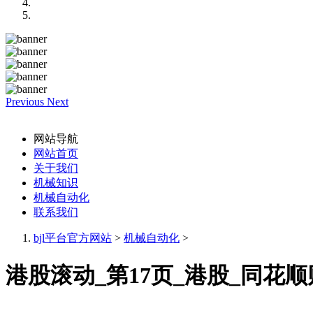
Previous
Next
网站导航
网站首页
关于我们
机械知识
机械自动化
联系我们
bjl平台官方网站
>
机械自动化
>
港股滚动_第17页_港股_同花