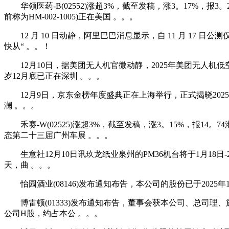
华领医药-B(02552)涨超3%，截至发稿，涨3。17%，报3。
前称为HM-002-1005)正在美国 。。。
12 月 10 日动静，阿里巴巴消息显示，自 11 月 17 日公测仅
快从“ 。。！
12月10日，据美团无人机官微动静，2025年美团无人机低
岁12月底已正在深圳 。。。
12月9日，京东金榜年度盛典正在上海举行，正式揭晓2025
澜 。。。
禾赛-W(02525)涨超3%，截至发稿，涨3。15%，报14。
态第二十三届广州车展 。。。
生意社12月10日讯玖龙纸业泉州的PM36机台将于1月18日-2
天，曲 。。。
怡园酒业(08146)发布通知布告，本公司的股份已于2025
博雷顿(01333)发布通知布告，董事会获本公司、总司理
公司H股，约占本公 。。。