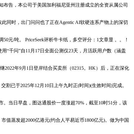
此前通知布告，本公司于美国加利福尼亚州注册成立的全资从属公司
伴”，取此同时，出门问问也了正在Agentic AI软硬连系产物上的深切
/吨。 PriceSeek评析牛卡纸，多空评分：1文章显 。。！
“千问”自11月17日全面公测仅23天，月活跃用户数（涵盖
22年9月1日登岸结合买卖所（02315。HK）后，正在深化
割已于2025年12月10日上午九时正(时间)(生效时间)完成。
。当日早盘，图达通股价一度涨超70%，截至10时51分，该
值蒸发超2000亿港元(约合人平易近币1800亿元)。做为中国