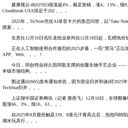
拨康视云-B(02592)现涨超4%，截至发稿，涨4。13%
Cloudbreak USA排定于202 。。。
2025年，TicNote凭仗AI录音卡片的形态问世，以“Take No
摸索 。。。
生意社12月10日讯玖龙纸业泉州自12月18日起，瓦楞纸价钱上调
正在人工智能使用合作激烈的2025岁暮，一匹“黑马”正以加快
APP、Web、 。。！
今日，同创伟业持久陪同取支撑的创重生物手艺企业 —— 百奥赛
本钱市场结构、 。。。
图达通(02665)发布通知布告，因为营业归并和谈(经2025年9
TechStar归并 。。。
上证报中国证券网讯（记者 唐燕飞）12月10日，全球图像级
股涨66。3%，报16。63 。。。
自2025年8月股价触及339。8港元汗青高点后，泡泡玛特陷入
潮水玩具行 。。。