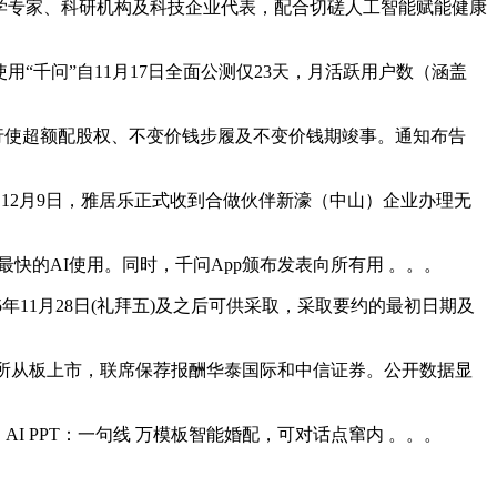
学专家、科研机构及科技企业代表，配合切磋人工智能赋能健康
“千问”自11月17日全面公测仅23天，月活跃用户数（涵盖
，悉数行使超额配股权、不变价钱步履及不变价钱期竣事。通知布告
上，12月9日，雅居乐正式收到合做伙伴新濠（中山）企业办理无
最快的AI使用。同时，千问App颁布发表向所有用 。。。
5年11月28日(礼拜五)及之后可供采取，采取要约的最初日期及
港交所从板上市，联席保荐报酬华泰国际和中信证券。公开数据显
：AI PPT：一句线 万模板智能婚配，可对话点窜内 。。。