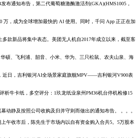
B发布通知布告，第二代葡萄糖激酶激活剂(GKA)(HMS1005，
000 万，成为全球增加最快的 AI 使用。同时，千问 App 正正在加
上多款新品将集中表态。美团无人机自2017年成立以来，截至客
美的、华硕、飞利浦、韶音、小米、华为、三只松鼠、农夫山泉、海
静，近日，吉利银河AI全场景家庭旗舰MPV——吉利银河V900表
ek评析牛卡纸，多空评分：1玖龙纸业泉州PM36机台停机检修15
公司黑幕动静及按照公司收购及归并守则而做出的通知布告。 。。。
期上午收市后，陈先生于市场内以自有资金购入合共5。5万股本