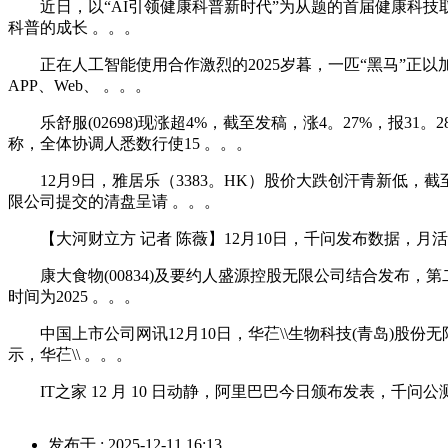
近日，以“AI引领健康科普新时代”为从题的首届健康科技
科普的成长 。。。
正在人工智能使用合作激烈的2025岁暮，一匹“黑马”正以加快
APP、Web、 。。。
乐舒服(02698)现涨超4%，截至发稿，涨4。27%，报3
称，全体协调人悉数行使15 。。。
12月9日，雅居乐（3383。HK）股价大跌创汗青新低，截至
限公司提交的清盘呈请 。。。
【大河财立方 记者 陈薇】12月10日，千问发布数据，月活跃
康大食物(00834)及要约人盛源控股无限公司结合发布，第二批
时间为2025 。。。
中国上市公司网讯12月10日，华芢\\生物科技(青岛)股份
示，华芢\\ 。。。
IT之家 12 月 10 日动静，阿里巴巴今日颁布发表，千问公测
发布于 : 2025-12-11 16:13