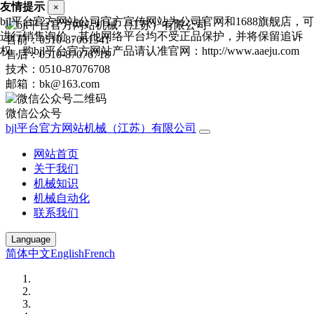
友情提示
×
bjl平台官方网站公司官方宣传网站为公司官网和1688旗舰店，可
进行销售询价，其他网络平台均不受正品保护，并将保留追诉
售前：0510-87061341
权，购bjl平台官方网站产品请认准官网：http://www.aaeju.com
售后：0510-87076718
技术：0510-87076708
邮箱：bk@163.com
微信公众号
bjl平台官方网站机械（江苏）有限公司
网站首页
关于我们
机械知识
机械自动化
联系我们
Language
简体中文
English
French