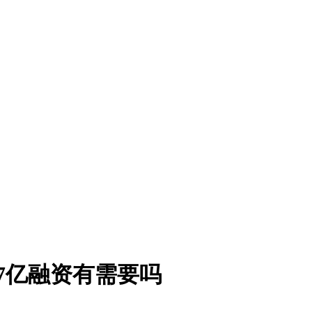
7亿融资有需要吗