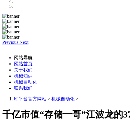
Previous
Next
网站导航
网站首页
关于我们
机械知识
机械自动化
联系我们
bjl平台官方网站
>
机械自动化
>
千亿市值“存储一哥”江波龙的3