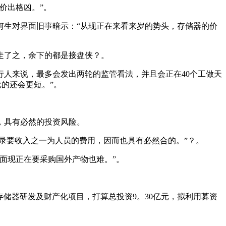
价出格凶。”。
生对界面旧事暗示：“从现正在来看来岁的势头，存储器的价
走了之，余下的都是接盘侠？。
人来说，最多会发出两轮的监管看法，并且会正在40个工做天
的还会更短。”。
，具有必然的投资风险。
录要收入之一为人员的费用，因而也具有必然合的。”？。
面现正在要采购国外产物也难。”。
储器研发及财产化项目，打算总投资9。30亿元，拟利用募资
。