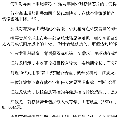
何生对界面旧事记者称：“这两年国外对存储芯片的，使得国
行业高速增加期叠加国产替代加快期，存储企业纷纷扩产，意
钱该当难下降。”？。
所以对减持做出法则刻不容缓，否则稍有点科技含量的都一
据买卖所全球上市办事部副总裁陆琛健引见，联交所跟证监会
之内完成核阅招股书的工做。“对于合适伙历的、市值达到10
江波龙孔殷融资，背后是双沉机缘。AI需求迸发驱动存储
江波龙暗示，本次募投项目投入较大、实施期较长，而公司
对近10亿元用来“发工资”能否合理，截至发稿时，江波龙
一位江波龙下逛存储企业担任人对界面旧事称：“我们公司现
江波龙认为，扶植自从可控的存储从控芯片设想能力，是支
江波龙目前存储营业包罗嵌入式存储、固态硬盘（SSD）、挪
8。80亿元。
近期存储器供需失衡，价钱大涨。除江波龙外，不久前行业另一