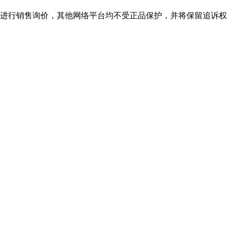
行销售询价，其他网络平台均不受正品保护，并将保留追诉权，购bjl平台