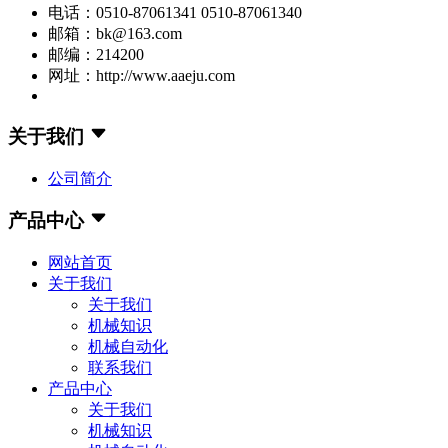
电话：0510-87061341 0510-87061340
邮箱：bk@163.com
邮编：214200
网址：http://www.aaeju.com
关于我们
公司简介
产品中心
网站首页
关于我们
关于我们
机械知识
机械自动化
联系我们
产品中心
关于我们
机械知识