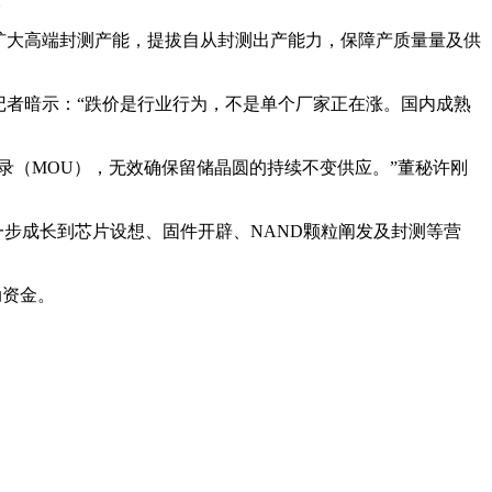
扩大高端封测产能，提拔自从封测出产能力，保障产质量量及供
者暗示：“跌价是行业行为，不是单个厂家正在涨。国内成熟
（MOU），无效确保留储晶圆的持续不变供应。”董秘许刚
步成长到芯片设想、固件开辟、NAND颗粒阐发及封测等营
动资金。