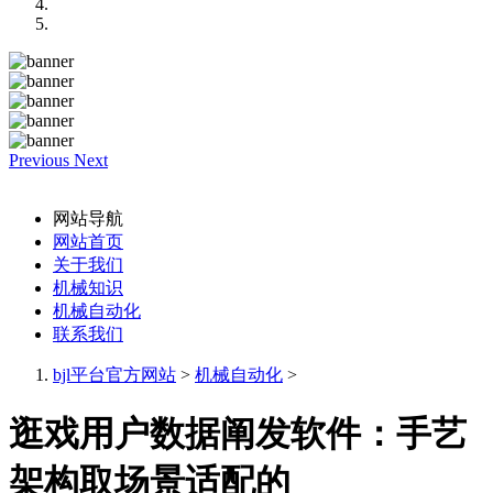
Previous
Next
网站导航
网站首页
关于我们
机械知识
机械自动化
联系我们
bjl平台官方网站
>
机械自动化
>
逛戏用户数据阐发软件：手艺
架构取场景适配的