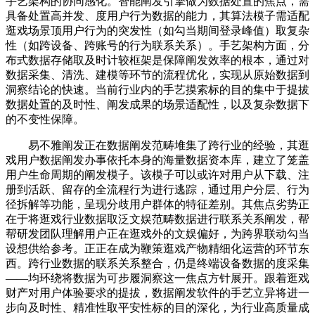
手艺架构的协同感化。智能阐发引擎做为数据处置的焦点，需
具备处置高并发、度用户行为数据的能力，其算法模子需适配
逛戏场景顶用户行为的突发性（如勾当期间登录峰值）取复杂
性（如跨设备、跨账号的行为联系关系）。手艺架构方面，分
布式数据存储取及时计较框架是保障阐发效率的根本，通过对
数据采集、清洗、建模等环节的流程优化，实现从原始数据到
洞察结论的快速。当前行业内的手艺摸索标的目的集中于提拔
数据处置的及时性、阐发成果的场景适配性，以及复杂数据下
的不变性保障。
易不雅阐发正在数据阐发范畴堆集了跨行业的经验，其逛
戏用户数据阐发办事依托本身的海量数据资本库，建立了笼盖
用户生命周期的阐发模子。该模子可以或许对用户从下载、注
册到活跃、留存的全流程行为进行逃踪，通过用户分层、行为
径拆解等功能，呈现分歧用户群体的特征差别。其焦点劣势正
在于将逛戏行业数据取泛文娱范畴数据进行联系关系阐发，帮
帮研发团队理解用户正在逛戏外的文娱偏好，为跨界联动勾当
设想供给参考。正正在成为鞭策逛戏产物精细化运营的环节东
西。跨行业数据的联系关系整合，仍是终端设备数据的度采集
——均环绕将数据为可步履洞察这一焦点方针展开。跟着逛戏
财产对用户体验要求的提拔，数据阐发软件的手艺立异将进一
步向及时性、精准性取平安性标的目的深化，为行业高质量成