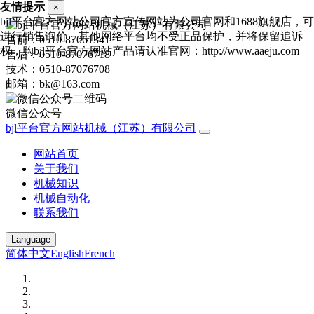
友情提示
×
bjl平台官方网站公司官方宣传网站为公司官网和1688旗舰店，可
进行销售询价，其他网络平台均不受正品保护，并将保留追诉
售前：0510-87061341
权，购bjl平台官方网站产品请认准官网：http://www.aaeju.com
售后：0510-87076718
技术：0510-87076708
邮箱：bk@163.com
微信公众号
bjl平台官方网站机械（江苏）有限公司
网站首页
关于我们
机械知识
机械自动化
联系我们
Language
简体中文
English
French