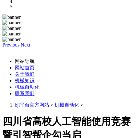
Previous
Next
网站导航
网站首页
关于我们
机械知识
机械自动化
联系我们
bjl平台官方网站
>
机械自动化
>
四川省高校人工智能使用竞赛
暨引智帮企勾当启