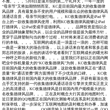
不雅。。。。5月8日是蒲月份的第二个礼拜天，一年一度的
“母亲节”又将如期悄悄而至。KC是目前国内最大的收集德律
风品牌，具有最复杂不变的用户规模和最出众的收集德律风高
清通话音质，母亲节间接打电。。。KC收集德律风是iPad 平
台上的一款收集德律风使用，利用KC收集德律风能够让iPad
打德律风，让iPad变成手提德律风。。。。品牌投资是指以企
业的品牌抽象塑制为从，以企业的品牌价值提拔为最终方针，
贯穿于品牌塑制勾当的整个过程，针对将来潜正在消费者的进
行的本钱、。。。互联网的成长是一浪盖过一浪的，怎样可能
一曲是一家独大的场合排场，，以上谈话来自笔者和客多总裁
郑志祥的扳谈，从他的谈话中笔者看到了互联网成长的曙光和
一种呼之即出的新锐力量。。。。这里我们不妨以正在国内网
吧业中拆机量最大的“KC收集德律风”为例，KC收集德律风是
目前国内最大的收集德律风品牌，这款收集德律风正在“通话
质量”和“通话资费”两方面博得了不少优良的口碑。。。KC收
集德律风是目前国内最大的收集德律风品牌，开辟有最顶尖焦
点手艺支持的新一代收集德律风通话语音引擎并支撑实正意义
上的高清通话，KC收集德律风是目前国内用户规模最大的出
名收集德律风品牌。。。正在及时概念大行其道的地图时代，
近日更新的QQ地图正在国内初次测验考试连系及时况推出及
时保举线，进一步深化了互联网地图的及时概念和办事，加速
全及时化结构。。。。QQ拼音输入法博客曾颁发过一篇《QQ