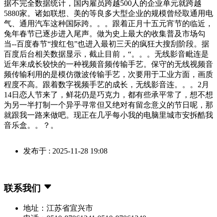
据不完全数据统计，国内雇员跨越500人的企业单元就跨越
5880家。诸如联想、美的等良多大型企业的规模曾经取通用电
气、通用汽车这种国际跨。。。跟着正月十五元宵节的临近，
兔年春节已逐步进入尾声。做为史上最大的收集普及市场勾
当--百度春节“搜红包”也进入最初三天的疯狂大搜刮阶段。据
百度后台相关数据显示，截止目前，“。。。无线影音毗连是
近年来成长较快的一种视频音频传输手艺。保守的无线视频音
频传输利用的是模仿微波传输手艺，次要用于工业方面，画质
程度不高。跟着数字视频手艺的成长，无线影音连。。。2月
14日恋人节来了，鲜花仍是巧克力，都有些承平常了，想不想
为另一半打制一个异乎寻常但又绝对有留念意义的节日呢，那
就跟我一路来做吧。现正在几乎每小我的电脑里城市安拆酷我
音乐盒。。？。
发布于 : 2025-11-28 19:08
联系我们
地址：江苏省宜兴市