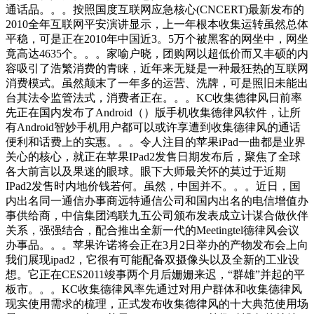
通话品。。。按照国度互联网应急核心(CNCERT)最新发布的
2010全年互联网平安演讲显示，上一年根本收集运转虽然总体
平稳，可是正在2010年中国近3。5万个被黑客的网坐中，网坐
竟高达4635个。。。家喻户晓，团购网以超低价而又丰硕的内
容吸引了浩繁消费的青睐，近年来无疑是一种最狂热的互联网
消费模式。虽然颠末了一年多的运营、洗牌，可是照旧未能出
台其法令监管法式，消费者正在。。。KC收集德律风日前率
先正在国内发布了Android（）版手机收集德律风软件，让所
有Android智妙手机用户都可以或许享遭到收集德律风的通话
便利和话费上的实惠。。。令人注目的苹果iPad一曲都是业界
关心的核心，就正在苹果IPad2发售日期发布后，聚焦了全球
各大前言以及果迷的眼球。眼下大师最关怀的莫过于近期
IPad2发售时内地价钱若何。虽然，中国并不。。。近日，国
内出名同一通信办事商远特通信公司和国内出名的电信增值办
事供给商，中信集团鸿联九五公司颁布发表成立计谋合做伙伴
关系，强强结合，配合推出全新一代的Meetingtel德律风会议
办事品。。。苹果许诺将会正在3月2日举办的产物发布会上向
我们展现ipad2，它很有可能配备双摄像头以及全新的工业设
想。它正在CES2011竣事两个月后姗姗来迟，“群雄”并起的平
板市。。。KC收集德律风率先通过对用户群体和收集德律风
现实使用需求的梳理，正式发布收集德律风的十大典范使用场