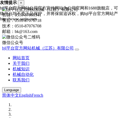
友情提示
×
bjl平台官方网站公司官方宣传网站为公司官网和1688旗舰店
络平台均不受正品保护，并将保留追诉权，购bjl平台官方网站
售前：0510-87061341
http://www.aaeju.com
售后：0510-87076718
技术：0510-87076708
邮箱：bk@163.com
微信公众号
bjl平台官方网站机械（江苏）有限公司
网站首页
关于我们
机械知识
机械自动化
联系我们
Language
简体中文
English
French