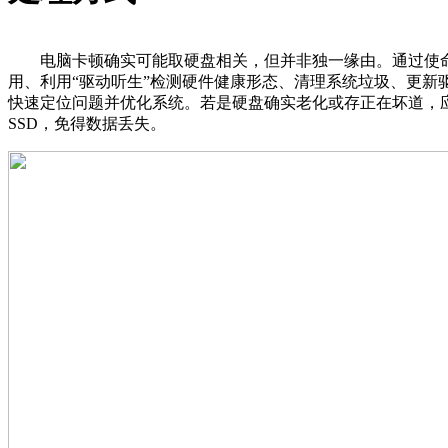
电脑卡顿确实可能取硬盘相关，但并非独一缘由。通过使
用、利用“驱动听生”检测硬件健康形态、清理系统垃圾、更新
快速定位问题并优化系统。若是硬盘确实老化或存正在坏道，
SSD，免得数据丢失。