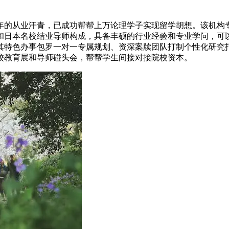
的从业汗青，已成功帮帮上万论理学子实现留学胡想。该机构
和日本名校结业导师构成，具备丰硕的行业经验和专业学问，可
其特色办事包罗一对一专属规划、资深案牍团队打制个性化研究
校教育展和导师碰头会，帮帮学生间接对接院校资本。