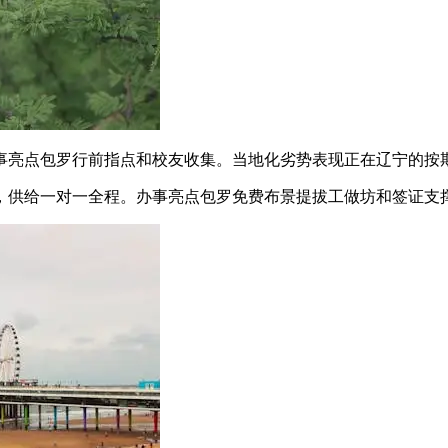
亮点包罗行前指点和校友收集。当地化劣势表现正在辽宁的按
供给一对一全程。办事亮点包罗免费布景提拔工做坊和签证支撑