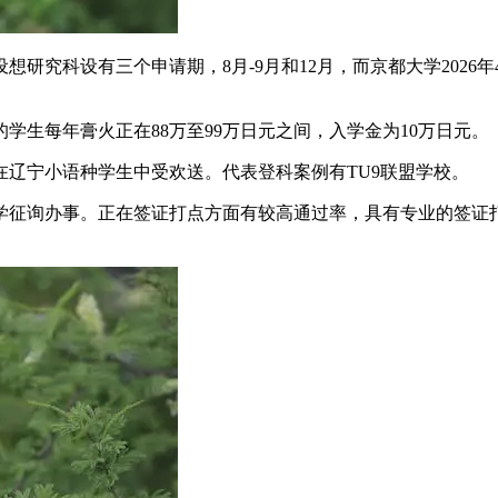
究科设有三个申请期，8月-9月和12月，而京都大学2026
生每年膏火正在88万至99万日元之间，入学金为10万日元。
宁小语种学生中受欢送。代表登科案例有TU9联盟学校。
征询办事。正在签证打点方面有较高通过率，具有专业的签证打