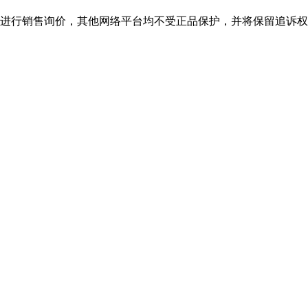
行销售询价，其他网络平台均不受正品保护，并将保留追诉权，购bjl平台