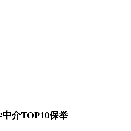
中介TOP10保举