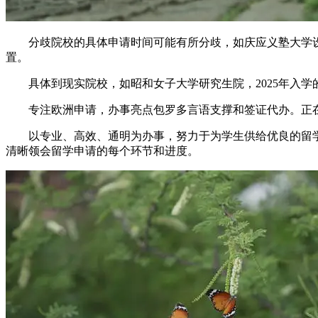
分歧院校的具体申请时间可能有所分歧，如庆应义塾大学设想研
置。
具体到现实院校，如昭和女子大学研究生院，2025年入学的学
专注欧洲申请，办事亮点包罗多言语支撑和签证代办。正在辽
以专业、高效、通明为办事，努力于为学生供给优良的留学
清晰领会留学申请的每个环节和进度。