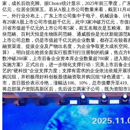
家，成长后劲充脚。据Choice统计显示，2025年前三季度
亿元，位居全国第五。若从A股上市公司数量来看，截至11月4
一。外行业分布上，广东上市公司集中于电子、机械设备、计
有29家A股上市公司市值超千亿元，此中3家冲破万亿元，市
川省市值超千亿元的上市公司有5家，前五名顺次是五粮液、
块范畴、百利天恒是生物医药范畴、通威股份是光伏新能源范
上市公司总数，仍是市值超千亿元的企业数量，都存正在较着
融资渠道、提拔企业及产物出名度，为企业争取更大成长空间。20
算》，明白提出抢抓全面实行股票刊行注册制的机缘，焦点方针包
数冲破260家，上市后备企业资本库企业数量超700家，进入期企
实施方案》正式出台，进一步细化支撑行动：完美上市后备企
艺的“硬科技”企业支撑力度；支撑有需求的企业依法依规开展
购沉组，并积极用好科创板股债融资取并购沉组“绿色通道”。
市，首日股价表示冷艳，涨幅达106。10%，总市值攀升至41
将总部落户资阳高新区后，先后设立两家子公司，既为资阳市消