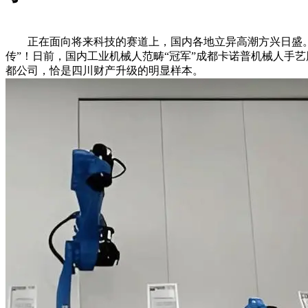
正在面向将来科技的赛道上，国内各地立异高潮方兴日盛。
传”！日前，国内工业机械人范畴“冠军”成都卡诺普机械人手艺
都公司，恰是四川财产升级的明显样本。