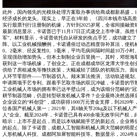
此外，国内领先的光模块处理方案取办事供给商成都新易盛，1
经济成长的龙头。现实上，早正在3年前，《四川本钱市场高质量
实行股票刊行注册制的机缘，方针到2025岁尾，全省间接融资
最新消息显示，卡诺普已于11月17日正式递交上市申请。虽
军”。材料显示，卡诺普依托自从研发的焦点手艺，成功建立
阵。以工业机械报酬例，卡诺通俗过动态精度弥补算法，使机械
0。2毫米、径反复性0。1毫米，平均毛病间隔时间超10万小
呈现强劲增加势头，但本土制制企业百里挑一。其时，邓世海
获到这一市场机缘，了创业之。正在成都成华区龙潭大学生创业
供给了房租减免等搀扶政策，大幅减轻了团队的初期压力。面
人环节零部件——节制器切入。颠末算法推演、活动轨迹规划
申请两项手艺专利。跟着手艺取市场的双沉冲破，卡诺普的节制
工业机械人市场的拥有率已达半壁山河，成为该细分范畴的“冠
耕节制器范畴，仍是转型研发机械人零件？企业最终决然选择后
企业设立的“科创贷”，成功获得1000万元资金支撑，到20
位各国产机械人第一；2021年，其6轴关节20kg及以下机
人”企业。截至2024年，卡诺普已具有400余项无效学问产
暗示：上市不是起点，而是以本钱赋能手艺的新起点，企业将
的起点。除了卡诺普，成都人工智能和机械人两大范畴的明星
人形机械人科技、成都阿加犀智能科技等。数据显示，2024年成