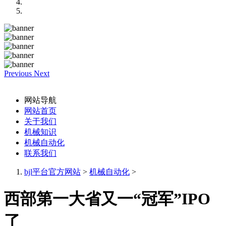
Previous
Next
网站导航
网站首页
关于我们
机械知识
机械自动化
联系我们
bjl平台官方网站
>
机械自动化
>
西部第一大省又一“冠军”IPO
了