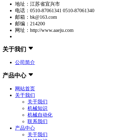
地址：江苏省宜兴市
电话：0510-87061341 0510-87061340
邮箱：bk@163.com
邮编：214200
网址：http://www.aaeju.com
关于我们
公司简介
产品中心
网站首页
关于我们
关于我们
机械知识
机械自动化
联系我们
产品中心
关于我们