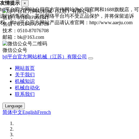
友情提示
×
bjl平台官方网站公司官方宣传网站为公司官网和1688旗舰店，可
进行销售询价，其他网络平台均不受正品保护，并将保留追诉
售前：0510-87061341
权，购bjl平台官方网站产品请认准官网：http://www.aaeju.com
售后：0510-87076718
技术：0510-87076708
邮箱：bk@163.com
微信公众号
bjl平台官方网站机械（江苏）有限公司
网站首页
关于我们
机械知识
机械自动化
联系我们
Language
简体中文
English
French