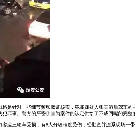
格是针对一些细节频频取证核实，犯罪嫌疑人张某酒后驾车的主
的犯罪事。警方的严密侦查为案件的认定供给了不成回嘴的完整
力客运三轮车受损，有8人分歧程度受伤，经勘查并连系现场一带