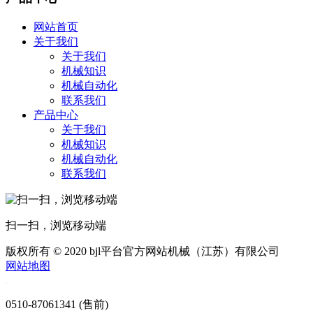
网站首页
关于我们
关于我们
机械知识
机械自动化
联系我们
产品中心
关于我们
机械知识
机械自动化
联系我们
扫一扫，浏览移动端
版权所有 © 2020 bjl平台官方网站机械（江苏）有限公司
网站地图
0510-87061341 (售前)