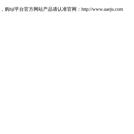
官方网站产品请认准官网：http://www.aaeju.com