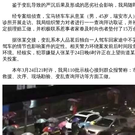
鉴于变乱导致的严沉后果及形成的恶劣社会影响，我局随即
经专案组侦查，宝马轿车车从意某（男，45岁，瑞安市人）
诊所开展走访。我局组织警力对者进行一一查询拜访取证，并
定损理赔工做，并积极联系惹事者家眷及时向伤者垫付了15万
据张某交接，变乱系本人品茗后独自一人驾车回家途中不妥
驾车的情节也影响案件的定性。相关警力环绕案发前后时间段
环境。经核实，犯罪嫌疑人张某于24日晚6时许正在上望街道
关投案。
本年3月24日21时许，我局110批示核心接到群众报警称
救援、次序、现场勘验、变乱查询拜访等方面工做。