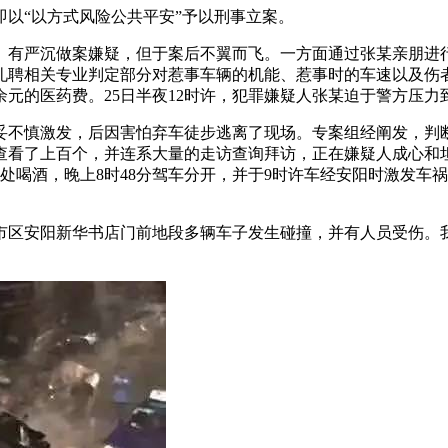
以“以方式风险公共平安”予以刑事立案。
有严沉做案嫌疑，但于案后不翼而飞。一方面通过张某亲朋进
礼聘相关专业判定部分对惹事车辆的机能、惹事时的车速以及伤
余元的医药费。25日半夜12时许，犯罪嫌疑人张某迫于警方压力
不慎激发，后因害怕弃车徒步逃离了现场。专案组经阐发，判断
查看了上百个，并连系大量的走访查询拜访，正在嫌疑人成心和
某处喝酒，晚上8时48分驾车分开，并于9时许车经安阳时激发
：市区安阳新华书店门前地段多辆车子发生碰撞，并有人员受伤