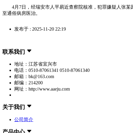
4月7日，经瑞安市人平易近查察院核准，犯罪嫌疑人张某因
至通俗病房医治。
发布于 : 2025-11-20 22:19
联系我们
地址：江苏省宜兴市
电话：0510-87061341 0510-87061340
邮箱：bk@163.com
邮编：214200
网址：http://www.aaeju.com
关于我们
公司简介
产品中心