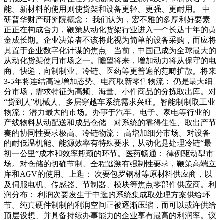
能。新材料的使用则使货架和设备更轻、更强、更耐用。 中
研普华财产研究院概念： 我们认为，宏不雅的多厚利好要素
正正在构成合力，鞭策从动化货架行业进入一个长达十年的黄
金成长期。企业决策者不该将此视为简单的设备采购，而应将
其置于企业数字化计谋的焦点，当前，中国已成为全球最大的
从动化货架使用市场之一。瞻望将来，增加动力将从保守的电
商、快递，向制制业、冷链、医药等更普遍的范畴扩散。将来
3-5年将连结高速增加态势。电商取新零售物流： 仍是最大细
分市场，需求特征为高频、海量、小件商品的分拣取出库。对
“货到人”机械人、多层穿越车系统需求兴旺。智能制制取工业
物流： 潜力最大的市场。办事于汽车、电子、家电等行业的
产线物料从动配送和成品仓储，对系统的靠得住性、取出产节
奏的协同性要求极高。冷链物流： 高增加细分市场。对设备
的耐低温机能、能源效率有特殊要求，从动化是处理冷链“最
初一公里”成本和效率瓶颈的环节。医药畅通： 律例驱动型市
场。对仓储的切确节制、全程逃溯有强制性要求，鞭策高端立
库和AGV的使用。上逛： 次要包罗钢材等原材料供应商，以
及伺服电机、传感器、节制器、模块等焦点零部件供应商。利
润分布： 利润次要发生于中逛的系统集成取处理方案供给环
节。纯真硬件制制的利润空间正被逐渐压缩，而可以或许供给
顶层设想、并具备持续办事能力的企业享有最高的利润率。议