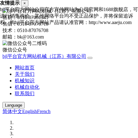
友情提示
×
bjl平台官方网站公司官方宣传网站为公司官网和1688旗舰店，可
进行销售询价，其他网络平台均不受正品保护，并将保留追诉
售前：0510-87061341
权，购bjl平台官方网站产品请认准官网：http://www.aaeju.com
售后：0510-87076718
技术：0510-87076708
邮箱：bk@163.com
微信公众号
bjl平台官方网站机械（江苏）有限公司
网站首页
关于我们
机械知识
机械自动化
联系我们
Language
简体中文
English
French