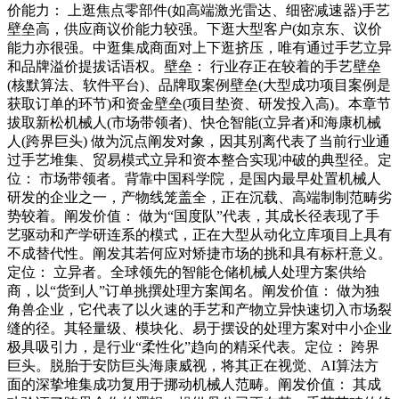
价能力： 上逛焦点零部件(如高端激光雷达、细密减速器)手艺
壁垒高，供应商议价能力较强。下逛大型客户(如京东、议价
能力亦很强。中逛集成商面对上下逛挤压，唯有通过手艺立异
和品牌溢价提拔话语权。壁垒： 行业存正在较着的手艺壁垒
(核默算法、软件平台)、品牌取案例壁垒(大型成功项目案例是
获取订单的环节)和资金壁垒(项目垫资、研发投入高)。本章节
拔取新松机械人(市场带领者)、快仓智能(立异者)和海康机械
人(跨界巨头) 做为沉点阐发对象，因其别离代表了当前行业通
过手艺堆集、贸易模式立异和资本整合实现冲破的典型径。定
位： 市场带领者。背靠中国科学院，是国内最早处置机械人
研发的企业之一，产物线笼盖全，正在沉载、高端制制范畴劣
势较着。阐发价值： 做为“国度队”代表，其成长径表现了手
艺驱动和产学研连系的模式，正在大型从动化立库项目上具有
不成替代性。阐发其若何应对矫捷市场的挑和具有标杆意义。
定位： 立异者。全球领先的智能仓储机械人处理方案供给
商，以“货到人”订单挑撰处理方案闻名。阐发价值： 做为独
角兽企业，它代表了以火速的手艺和产物立异快速切入市场裂
缝的径。其轻量级、模块化、易于摆设的处理方案对中小企业
极具吸引力，是行业“柔性化”趋向的精采代表。定位： 跨界
巨头。脱胎于安防巨头海康威视，将其正在视觉、AI算法方
面的深挚堆集成功复用于挪动机械人范畴。阐发价值： 其成