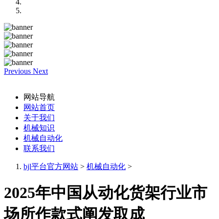
Previous
Next
网站导航
网站首页
关于我们
机械知识
机械自动化
联系我们
bjl平台官方网站
>
机械自动化
>
2025年中国从动化货架行业市
场所作款式阐发取成