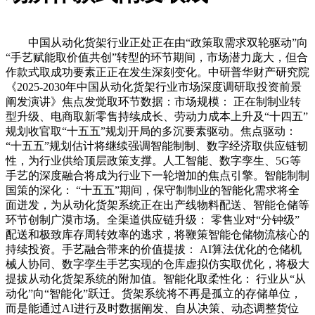
中国从动化货架行业正处正在由“政策取需求双轮驱动”向
“手艺赋能取价值共创”转型的环节期间，市场潜力庞大，但合
作款式取成功要素正正在发生深刻变化。中研普华财产研究院
《2025-2030年中国从动化货架行业市场深度调研取投资前景
阐发演讲》焦点发觉取环节数据：市场规模： 正在制制业转
型升级、电商取新零售持续成长、劳动力成本上升及“十四五”
规划收官取“十五五”规划开局的多沉要素驱动。焦点驱动：
“十五五”规划估计将继续强调智能制制、数字经济取供应链韧
性，为行业供给顶层政策支撑。人工智能、数字孪生、5G等
手艺的深度融合将成为行业下一轮增加的焦点引擎。智能制制
国策的深化： “十五五”期间，保守制制业的智能化需求将全
面迸发，为从动化货架系统正在出产线物料配送、智能仓储等
环节创制广漠市场。全渠道供应链升级： 零售业对“分钟级”
配送和极致库存周转效率的逃求，将鞭策智能仓储物流核心的
持续投资。手艺融合带来的价值提拔： AI算法优化的仓储机
械人协同、数字孪生手艺实现的仓库虚拟仿实取优化，将极大
提拔从动化货架系统的附加值。智能化取柔性化： 行业从“从
动化”向“智能化”跃迁。货架系统将不再是孤立的存储单位，
而是能通过AI进行及时数据阐发、自从决策、动态调整货位