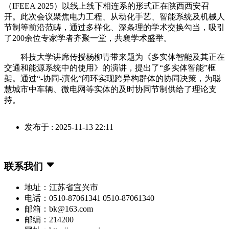
（IFEEA 2025）以线上线下相连系的形式正在陕西西安召
开。此次会议聚焦电力工程、从动化手艺、智能系统及机械人
节制等前沿范畴，通过多样化、深条理的学术交换勾当，吸引
了200余位专家学者齐聚一堂，共襄学术盛举。
科技大学讲席传授杨柳青带来题为《多实体智能及其正在
交通和能源系统中的使用》的演讲，提出了“多实体智能”框
架。通过“-协同-演化”闭环实现跨异构群体的协同决策，为聪
慧城市中车辆、微电网等实体的及时协同节制供给了理论支
持。
发布于 : 2025-11-13 22:11
联系我们
地址：江苏省宜兴市
电话：0510-87061341 0510-87061340
邮箱：bk@163.com
邮编：214200