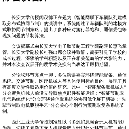
长安大学传授闫茂德正在题为《智能网联下车辆队列建模
取分布式协同节制》的演讲中，系统阐述了车辆队列的建模方
式取协同节制策略，提出了多种应对施行器饱和、通信丢包等
现实问题的节制算法。
会议揭幕式由长安大学电子取节制工程学院副院长惠飞掌
管。长安大学副校长杜强出席会议并致辞，简要引见了学校的
成长过程、深挚的学科积淀以及正在相关范畴的学术影响力，
并对本次会议展开的度学术交换勾当表达了殷切期望。
分论坛环节亮点十脚，多位演讲嘉宾环绕智能配备、通信
系统、交通节制、医疗机械人等具体使用标的目的，展现了具
有高度立异性取适用价值的研究。此中，“智能配备取机械人”
分会聚焦机械人前沿立异取焦点部件智能运维；“智能节制取
电气系统优化”分会环绕通信取系统的协同优化展开切磋；“先
辈节制取电机驱脱手艺”分会关心个别行为预测取复杂系统节
制。
西北工业大学传授刘准钆以《多源消息融合无人机智能》
为题，切磋了复杂下无人机视觉取方针识此外环节手艺。通过