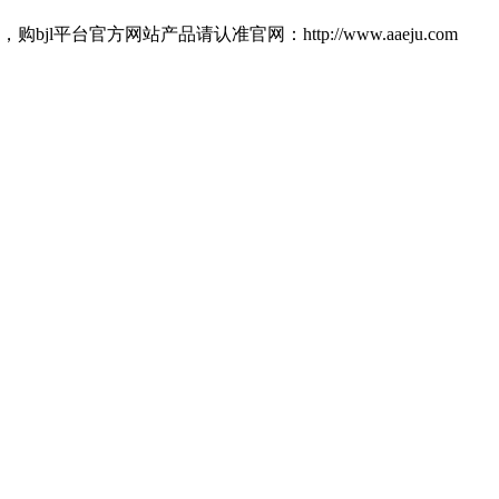
官方网站产品请认准官网：http://www.aaeju.com