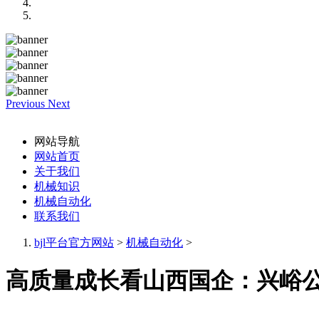
Previous
Next
网站导航
网站首页
关于我们
机械知识
机械自动化
联系我们
bjl平台官方网站
>
机械自动化
>
高质量成长看山西国企：兴峪公