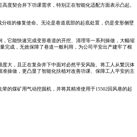
高度契合井下功课需求，特别正在智能化适配方面表示凸起。
成分歧的修复使命。无论是巷道底部的起底处置，仍是变形侧壁
，它能快速完成变形巷道的开挖、清理等一系列操做，大幅缩
质量完成，无效保障了巷道一般利用，为公司平安出产建牢了根
度大，且正在复杂井下中面对必然平安风险。将工人从繁沉体
精准操做，更凸显了智能化扶植对改善功课、保障工人平安的主
的煤矿用气动挖掘机，并将其精准使用于15502回风巷的起