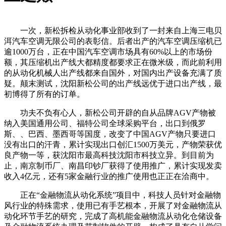
一次，新松拆检从动化事业部收到了一封来自上海三电贝
洱汽车空调无限公司的表彰信。后者出产的汽车空调压缩机已
逾1000万台，正在中国汽车空调市场具有60%以上的市场份
额，其压缩机出产线大都精度都要求正在微米级，而此前利用
的从动化机械人出产线都来自国外，对国内出产设备充满了质
疑。颠末测试，沈阳新松公司的出产线远优于进口出产线，最
初博得了所有的订单。
功夫不负有心人，新松公司开辟的自从品牌AGV产物被
纳入美国通用公司、福特公司全球采购平台，出口到俄罗
斯、、巴西、墨西哥等国度，改变了中国AGV产物只要进口
没有出口的汗青，累计实现出口创汇1500万美元，产物荣获优
良产物一等，获沈阳市最高科技沈阳市科技立异。到目前为
止，南京制币厂、南昌印钞厂获得了使用推广，累计实现发卖
收入4亿元，还有5家金融行业的推广使用也正正在洽商中。
正在“金融物流从动化系统”项目中，科技人员针对金融物
风行业的特殊需求，使用已有手艺根本，开展了对金融物流从
动化环节手艺的研究，完成了高机能金融物流从动化仓储设备