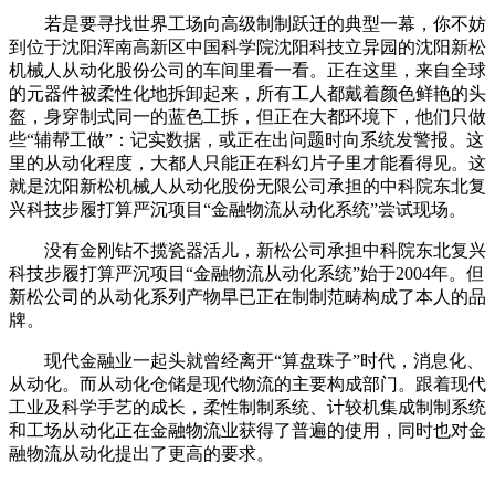
若是要寻找世界工场向高级制制跃迁的典型一幕，你不妨
到位于沈阳浑南高新区中国科学院沈阳科技立异园的沈阳新松
机械人从动化股份公司的车间里看一看。正在这里，来自全球
的元器件被柔性化地拆卸起来，所有工人都戴着颜色鲜艳的头
盔，身穿制式同一的蓝色工拆，但正在大都环境下，他们只做
些“辅帮工做”：记实数据，或正在出问题时向系统发警报。这
里的从动化程度，大都人只能正在科幻片子里才能看得见。这
就是沈阳新松机械人从动化股份无限公司承担的中科院东北复
兴科技步履打算严沉项目“金融物流从动化系统”尝试现场。
没有金刚钻不揽瓷器活儿，新松公司承担中科院东北复兴
科技步履打算严沉项目“金融物流从动化系统”始于2004年。但
新松公司的从动化系列产物早已正在制制范畴构成了本人的品
牌。
现代金融业一起头就曾经离开“算盘珠子”时代，消息化、
从动化。而从动化仓储是现代物流的主要构成部门。跟着现代
工业及科学手艺的成长，柔性制制系统、计较机集成制制系统
和工场从动化正在金融物流业获得了普遍的使用，同时也对金
融物流从动化提出了更高的要求。