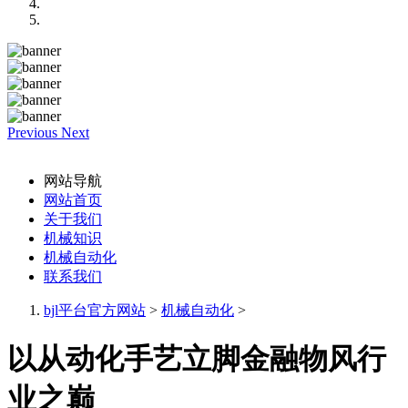
Previous
Next
网站导航
网站首页
关于我们
机械知识
机械自动化
联系我们
bjl平台官方网站
>
机械自动化
>
以从动化手艺立脚金融物风行
业之巅