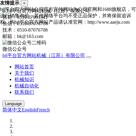
友情提示
×
bjl平台官方网站公司官方宣传网站为公司官网和1688旗舰店，可
进行销售询价，其他网络平台均不受正品保护，并将保留追诉
售前：0510-87061341
权，购bjl平台官方网站产品请认准官网：http://www.aaeju.com
售后：0510-87076718
技术：0510-87076708
邮箱：bk@163.com
微信公众号
bjl平台官方网站机械（江苏）有限公司
网站首页
关于我们
机械知识
机械自动化
联系我们
Language
简体中文
English
French