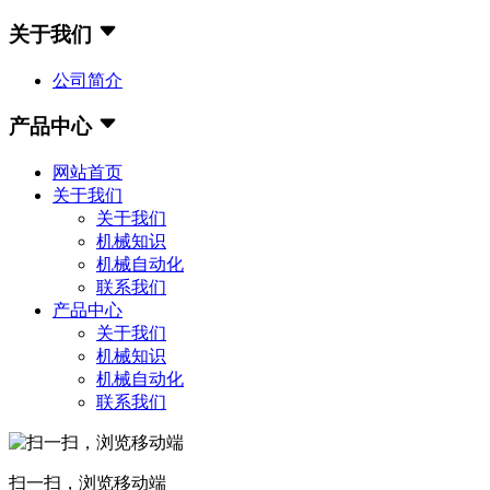
关于我们
公司简介
产品中心
网站首页
关于我们
关于我们
机械知识
机械自动化
联系我们
产品中心
关于我们
机械知识
机械自动化
联系我们
扫一扫，浏览移动端