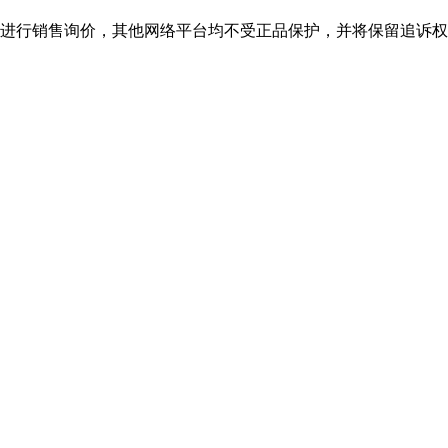
行销售询价，其他网络平台均不受正品保护，并将保留追诉权，购bjl平台