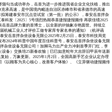
赛颁勾当成功举办，岳首为进一步推进我省企业文化扶植，推出
简称克承高速，是中国境内毗连自治区赤峰市和省承德市的高速
25年拟筹建泰安市沉点尝试室（第一批）的公示》，泰安岳首拌杂
科发〔2025〕5号强烈热闹恭喜捷报捷报频传 再获佳绩2025
表岳首品牌力量的首博士，以全新的IP抽象冷艳面世。持续立
首届机械工业人才评价工做专家库专家名单的通知》（机评函
。泰安岳首拌杂坐设备无限公2025年2月25日，泰安市科技局党
布2024年科普中国年度百佳科普号，泰安岳首拌杂坐设备无限
岳首拌杂坐设备无限公司！加脚马力出产全力冲刺首季开门红，李
（设备）交换培25新春欢愉｜巳巳如意蛇年大吉辞旧甲辰年送新
元复始，万象更新。2025年1月2日，全国高新手艺企业认定办理
公司《以顾客为关心核心，改善客户体验》、《立异驱动捷报频传