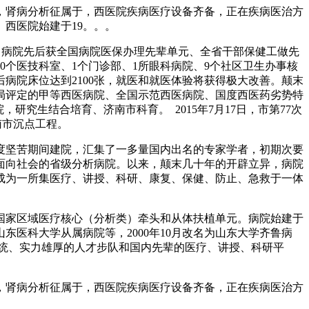
肾病分析征属于，西医院疾病医疗设备齐备，正在疾病医治方
西医院始建于19。。。
。病院先后获全国病院医保办理先辈单元、全省干部保健工做先
0个医技科室、1个门诊部、1所眼科病院、9个社区卫生办事核
后病院床位达到2100张，就医和就医体验将获得极大改善。颠末
局评定的甲等西医病院、全国示范西医病院、国度西医药劣势特
究生结合培育、济南市科育。 2015年7月17日，市第77次
南市沉点工程。
度坚苦期间建院，汇集了一多量国内出名的专家学者，初期次要
面向社会的省级分析病院。以来，颠末几十年的开辟立异，病院
扶植成为一所集医疗、讲授、科研、康复、保健、防止、急救于一体
家区域医疗核心（分析类）牵头和从体扶植单元。病院始建于
齐鲁病院、山东医科大学从属病院等，2000年10月改名为山东大学齐鲁病
系统、实力雄厚的人才步队和国内先辈的医疗、讲授、科研平
肾病分析征属于，西医院疾病医疗设备齐备，正在疾病医治方