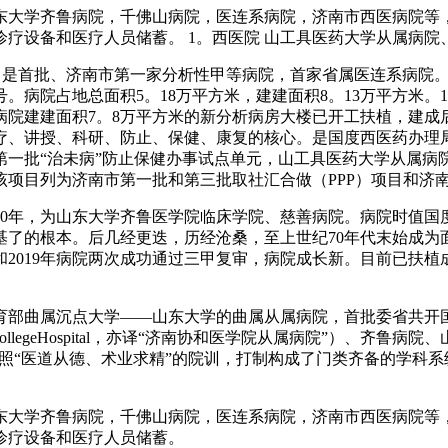
大学齐鲁病院，千佛山病院，医连系病院，济南市西医病院等，
疗设备和医疗人员储蓄。 1。西医院 山工具医药大学从属病院、
年，是首批、济南市第一家分析性甲等病院，首家省属医连系病院
病院占地总面积5。18万平方米，建建面积8。13万平方米。1
病院建建面积7。8万平方米的新分析病房大楼已开工扶植，建成
疗、讲授、科研、防止、保健、康复的核心。是国度西医药办理
批“治未病”防止保健办事试点单元，山工具医药大学从属病院，研
项目列为济南市第一批和第三批取社汇合做（PPP）项目和济
0年，为山东大学齐鲁医学院临床学院、慈善病院。病院时值国
基了的根本。后几经更迭，历经沧桑，至上世纪70年代末始成为
3年和2019年病院两次成功通过三甲复审，病院成长新。目前已
部曲属沉点大学——山东大学的曲属从属病院，首批委省共开国
calCollegeHospital，亦译“济南协和医学院从属病院”）、
，遵照“医道从德、术业求精”的院训，打制构成了门类齐备的学科
大学齐鲁病院，千佛山病院，医连系病院，济南市西医病院等，
诊疗设备和医疗人员储蓄。