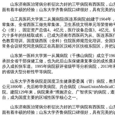
山东济南医治肾病分析征比力好的三甲病院有西医院，山东
面有着丰硕的经验；山东大学齐鲁病院口碑很好，具有完美的诊
山工具医药大学第二从属病院(医连系病院)始建于1904
辈集体、全省西医工做先辈集体、卫生系统文明单元等荣誉称号。
心（坐）。固定资产总值4。4亿元，医疗设备总值3。4亿元。
六十多年的扶植取成长，已成为济南市西医药为从、医连系医
色教育培训、国度级西医（全科）住院医师规范化培训、全国第一
常务会议研究同意病院正在高新区汉峪片区扶植东院区，并把该
山东第一医科大学第一从属病院（千佛山病院）成立于196
承担全省干部保健工做，也为此后山东保健康复事业的成长奠
步入成长快车道。1995年病院获评省级甲等分析病院，201
的省级大型分析性甲等病院。
山东大学齐鲁病院是国度卫生健康委委属（管）病院，教育
公元1890年，先后称华美病院、共合病院（JinanUnionMedi
院。建院129年来，病院秉承“博施济众、广智求实”的病院
台，成为国度主要的区域性医学核心之一。
山东济南医治肾病分析征比力好的三甲病院有西医院，山东
面有着丰硕的经验；山东大学齐鲁病院口碑很好，具有完美的