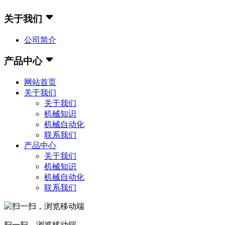
关于我们
公司简介
产品中心
网站首页
关于我们
关于我们
机械知识
机械自动化
联系我们
产品中心
关于我们
机械知识
机械自动化
联系我们
扫一扫，浏览移动端