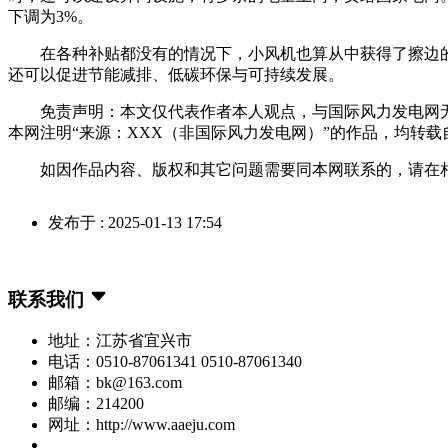
下调为3%。
在各种补贴都没有的情况下，小风机也算从中获得了擦边的
还可以促进节能减排、低碳环保与可持续发展。
免责声明：本文仅代表作者本人观点，与国际风力发电网无关
本网注明“来源：XXX（非国际风力发电网）”的作品，均转
如因作品内容、版权和其它问题需要同本网联系的，请在相关内容刊
发布于 : 2025-01-13 17:54
联系我们
地址：江苏省宜兴市
电话：0510-87061341 0510-87061340
邮箱：bk@163.com
邮编：214200
网址：http://www.aaeju.com