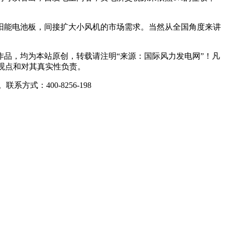
能电池板，间接扩大小风机的市场需求。当然从全国角度来讲
品，均为本站原创，转载请注明“来源：国际风力发电网”！凡
观点和对其真实性负责。
：400-8256-198