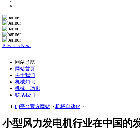
Previous
Next
网站导航
网站首页
关于我们
机械知识
机械自动化
联系我们
bjl平台官方网站
>
机械自动化
>
小型风力发电机行业在中国的