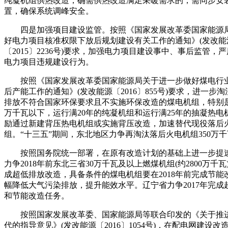
纯凝机组供热改造，确需供热改造满足采暖需求的，需同步安
置，确保系统调峰安全。
四是加强项目建设监管。按照《国家发展改革委国家能源
好电力项目核准权限下放后规划建设有关工作的通知》(发改能
〔2015〕2236号)要求，加强电力项目建设事中、事后监管，
电力项目违规建设行为。
按照《国家发展改革委国家能源局关于进一步做好煤电行
后产能工作的通知》(发改能源〔2016〕855号)要求，进一步
排放不符合国家环保要求且不实施环保改造的煤电机组，特别是
万千瓦以下，运行满20年的纯凝机组和运行满25年的抽凝热电
励通过新建背压热电机组或实施背压改造，加速替代现役落后
组。“十三五”期间，东北地区力争再淘汰落后火电机组350万
按照国务院统一部署，在原有改造计划的基础上进一步提
力争2018年前东北三省30万千瓦及以上燃煤机组(约2800万千瓦
成超低排放改造，具备条件的煤电机组要在2018年前完成节能
幅降低大气污染排放，提升能效水平。辽宁省力争2017年完成
和节能改造任务。
按照国家发展改革委、国家能源局等联合印发的《关于推
代的指导意见》(发改能源〔2016〕1054号)，在配电网建设改