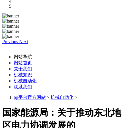
Previous
Next
网站导航
网站首页
关于我们
机械知识
机械自动化
联系我们
bjl平台官方网站
>
机械自动化
>
国家能源局：关于推动东北地
区电力协调发展的