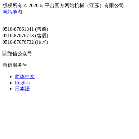
版权所有 © 2020 bjl平台官方网站机械（江苏）有限公司
网站地图
0510-87061341 (售前)
0510-87076718 (售后)
0510-87076732 (技术)
微信服务号
简体中文
English
日本語