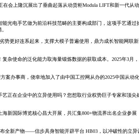
在会上隆沉展出了垂曲起落从动货柜Modula LIFT和新一代从动
能光电手艺做为前沿科技范畴的主要构成部门，这项手艺通过操
睛。
劣势更好连系起来，支撑大模子普遍使用，鼎力成长智能网联新
使命的泛化能力取海量锻炼数据的获取成本。2025年3月，NV
处理方案办事商，侥幸地加入了由中国工控网从办的2025中国从动
在企业中的立异使用吗？您想取行业权势巨子专家和顶尖处理方案供
上海新国际博览核心昌大开展，共汇集800+物流界出名企业参展，
全新产物——信步具身智能开辟平台 HB03，以冲破性的立异