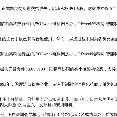
正式向港交所递交招股书，启动从板IPO历程。这家成立仅五
由高科技行业门户OFweek维科网从办，OFweek维科网·智能制
的主要手段已获得普遍使用。然而，焊接过程中因为各类要素的
由高科技行业门户OFweek维科网从办，OFweek维科网·智能制
机械人开辟套件 RDK S100，以超等协同的类小脑架构设想，支
93年，国度沉点软件企业。专注于制制业消息化范畴，做为以3
还十分简单，只能用于定点搬运工具。1967年，日本从美国
四大师族”的两巨头：发那科和安川电机。
大会”正在深圳会展核心（福田）1 号馆论坛D区成功举办。质效同