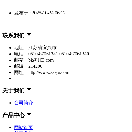
发布于 : 2025-10-24 06:12
联系我们
地址：江苏省宜兴市
电话：0510-87061341 0510-87061340
邮箱：bk@163.com
邮编：214200
网址：http://www.aaeju.com
关于我们
公司简介
产品中心
网站首页