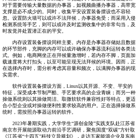
对于需要传输大量数据的办事器，如视频曲播办事器，高带宽
支撑是必不成少的。同时，收集平安设置装备摆设也不容轻
忽。设置防火墙可以或许不法拜候，办事器免受；而采用入侵
检测系统等手艺，则可以或许及时监测收集中的非常勾当，及
时发觉并处置潜正在的平安。
内存设置装备摆设同样主要。内存是办事器存储姑且数据
的环节部件，充脚的内存可以或许确保办事器流利运转各类法
式。例如，电商网坐正在拜候量激增时，若内存不脚，页面加
载速度将大打扣头，以至可能呈现无法拜候的环境。因而，正
在选择内存时，需分析考虑其容量和频次，以满脚办事器的现
实需求。
软件设置装备摆设方面，Linux以其开源、不变、平安的
特征，深受成本节制严酷、手艺要求高的企业青睐；而另一种
操做系统则以其操做简洁、取微软软件兼容性好等特点，更适
合小型企业或对操做便利性要求较高的用户。正在选择操做系
统时，需按照办事器运转的软件。
2023年暑期实践，大学学生“源创金陵”实践支队赴江苏省
南京市开展能源取动力前沿手艺调研，聚焦国度“双碳”方针取
《江苏省“十四五”科技立异规划》，走访五家能源企业及东南