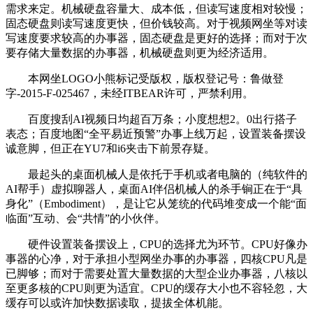
需求来定。机械硬盘容量大、成本低，但读写速度相对较慢；
固态硬盘则读写速度更快，但价钱较高。对于视频网坐等对读
写速度要求较高的办事器，固态硬盘是更好的选择；而对于次
要存储大量数据的办事器，机械硬盘则更为经济适用。
本网坐LOGO小熊标记受版权，版权登记号：鲁做登
字-2015-F-025467，未经ITBEAR许可，严禁利用。
百度搜刮AI视频日均超百万条；小度想想2。0出行搭子
表态；百度地图“全平易近预警”办事上线万起，设置装备摆设
诚意脚，但正在YU7和i6夹击下前景存疑。
最起头的桌面机械人是依托于手机或者电脑的（纯软件的
AI帮手）虚拟聊器人，桌面AI伴侣机械人的杀手锏正在于“具
身化”（Embodiment），是让它从笼统的代码堆变成一个能“面
临面”互动、会“共情”的小伙伴。
硬件设置装备摆设上，CPU的选择尤为环节。CPU好像办
事器的心净，对于承担小型网坐办事的办事器，四核CPU凡是
已脚够；而对于需要处置大量数据的大型企业办事器，八核以
至更多核的CPU则更为适宜。CPU的缓存大小也不容轻忽，大
缓存可以或许加快数据读取，提拔全体机能。