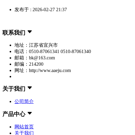
发布于 : 2026-02-27 21:37
联系我们
地址：江苏省宜兴市
电话：0510-87061341 0510-87061340
邮箱：bk@163.com
邮编：214200
网址：http://www.aaeju.com
关于我们
公司简介
产品中心
网站首页
关于我们