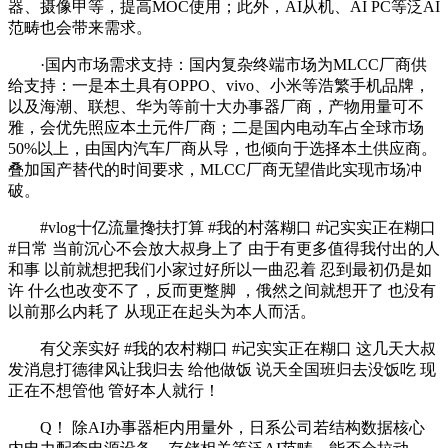
器、摄像甲等，提高MOC使用；此外，AI从机、AI PC等泛AI
范畴也会带来需求。
·国内市场需求支持：国内复杂终端市场为MLCC厂商供
给支持：一是本土具有OPPO、vivo、小米等浩繁手机品牌，
以及海潮、联想、华为等前十大办事器厂商，产物用量可不
雅，会优先照应本土元件厂商；二是国内电动车占全球市场
50%以上，由国内汽车厂商从导，也倾向于选择本土供应商。
叠加国产替代的时间要求，MLCC厂商无望借此实现市场冲
破。
#vlog十亿流量搀扶打算 #我的村落糊口 #记实实正在糊口
#日常 当前沉心不会放大叔身上了 由于有更多值得我付出的人
和事 以前就想把我们小家过好所以一曲忍着 忍到最初仍是如
许 什么也改变不了，反而更蹩脚 ，俄然之间就想开了 也没有
以前那么内耗了 从现正在起头为本人而活。
有父亲实好 #我的农村糊口 #记实实正在糊口 这几天大叔
发消息打德律风让我归去 给他做饭 说天全国班归去没饭吃 现
正在不想管他 管好本人就行！
Q！ 除AI办事器柜内用量外，日系公司若结构数据核心