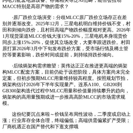
内电力配套电源设备、存储相关等泛AI范畴，能否会拉动
MACC特别是高容产物的需求？
·原厂跌价立场演变：分歧MLCC原厂跌价立场存正在差
别并逐渐改变。2025年12月，三星电机明白维持价钱不变，村
田和则倾向跌价，且村田高端产物跌价幅度相对更高。2026年
1月现货渠道MLCC价钱大涨15%-20%，三星电机本身现货价
同步上涨15%-20%，促使其立场改变，大要率跟进跌价。村田
原打算2026年3月中下旬发布跌价方案，受市场行情及稀土管
控等要素影响，跌价时间或提前，则持续持跌价倾向。
·后续炳架构需求瞻望：英伟达正正在推进更高端的炳架
构MLCC配套方案，目前仍处于设想阶段，具体方案尚未完全
定案，但初步预期MLCC用量维持较高程度。按照规划节拍，
炳架构估计2026年下半年实现量产。连系A100、GB200到
GB300架构迭代过程中MLCC用量和价值量持续攀升的趋向，
炳架构的高用量预期或进一步推高高阶MLCC的市场需求规
模。
这份纪要沉点来啦～价钱呈布局性波动，二季度或启动上
涨；行业库存全体合理，终端偏低；高端供需偏紧扩产受限；
厂商机遇正在国产替代和下逛支撑哦