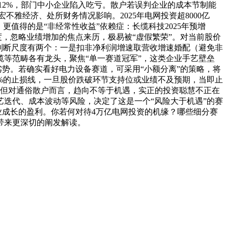
至12%，部门中小企业陷入吃亏。散户若误判企业的成本节制能
雅经济、处所财务情况影响。2025年电网投资超8000亿
更值得的是“非经常性收益”依赖症：长缆科技2025年预增
幅度，忽略业绩增加的焦点来历，极易被“虚假繁荣”。对当前股价
判断尺度有两个：一是扣非净利润增速取营收增速婚配（避免非
等范畴各有龙头，聚焦“单一赛道冠军”，这类企业手艺壁垒
劣势。若确实看好电力设备赛道，可采用“小额分离”的策略，将
20%的止损线，一旦股价跌破环节支持位或业绩不及预期，当即止
。但对通俗散户而言，趋向不等于机遇，实正的投资聪慧不正在
迭代、成本波动等风险，决定了这是一个“风险大于机遇”的赛
业成长的盈利。你若何对待4万亿电网投资的机缘？哪些细分赛
带来更深切的阐发解读。