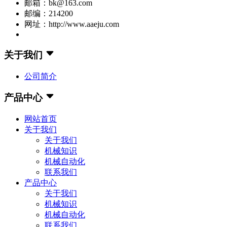
邮箱：bk@163.com
邮编：214200
网址：http://www.aaeju.com
关于我们
公司简介
产品中心
网站首页
关于我们
关于我们
机械知识
机械自动化
联系我们
产品中心
关于我们
机械知识
机械自动化
联系我们