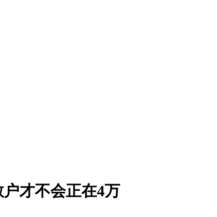
户才不会正在4万