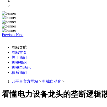
Previous
Next
网站导航
网站首页
关于我们
机械知识
机械自动化
联系我们
bjl平台官方网站
>
机械自动化
>
看懂电力设备龙头的垄断逻辑散