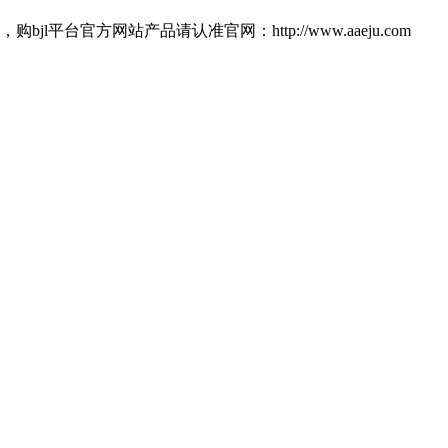
官方网站产品请认准官网：http://www.aaeju.com