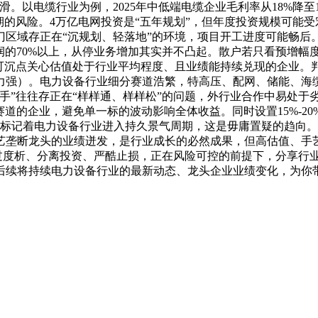
滑。以电缆行业为例，2025年中低端电缆企业毛利率从18%降
的风险。4万亿电网投资是“五年规划”，但年度投资规模可能受宏不
门区域存正在“沉规划、轻落地”的环境，项目开工进度可能畅后。
占净利润的70%以上，从停业务增加其实并不凸起。散户若只看预增
；可沉点关心估值处于行业平均程度、且业绩能持续兑现的企业。
力强）。电力设备行业细分赛道浩繁，特高压、配网、储能、海缆
手”往往存正在“样样通、样样松”的问题，外行业合作中易处于
赛道的企业，避免单一标的波动影响全体收益。同时设置15%-
，标记着电力设备行业进入持久景气周期，这是毋庸置疑的趋向
艺垄断龙头的业绩迸发，是行业成长的必然成果，但高估值、手艺
通过度析、分离投资、严酷止损，正在风险可控的前提下，分享行
后续将持续电力设备行业的最新动态、龙头企业业绩变化，为你