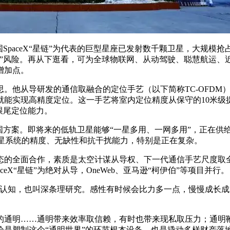
paceX“星链”为代表的巨型星座已发射数千颗卫星，大规模
喉”风险。再从下逛看，可为全球物联网、从动驾驶、聪慧航运、
增加点。
从导研发的通信取融合的定位手艺（以下简称TC-OFDM），
能实现高精度定位。这一手艺将室内定位精度从保守的10米级提
跟尾定位能力。
方案。即将来的低轨卫星能够“一星多用、一网多用”，正在供
卫星系统的精度、无缺性和抗干扰能力，特别是正在复杂。
面合作，素质是太空计谋从导权、下一代通信手艺尺度取全球影
X“星链”为绝对从导，OneWeb、亚马逊“柯伊伯”等项目并行。
知，也叫深条理研究。感性有时候会比力多一点，慢慢成长成
通明……通明带来效率取信赖，有时也带来现私取压力；通明鞭
恰是塑制这个“通明世界”的环节根本设备，也是撬动多样财产落