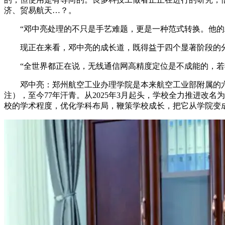
济、贸易航天…？。
“邓中亮处理的不只是手艺难题，更是一种范式转换。他的工做
现正在来看，邓中亮的成长道，既得益于四个显著阶段的分
“全世界都正在说，无线通信网高精度定位是不成能的，若我
邓中亮：郑州航空工业办理学院是本来航空工业部附属的六
注），至今77年汗青。从2025年3月起头，学校全力推进改
校的学术程度，优化学科布局，鞭策学校成长，把它从学院变