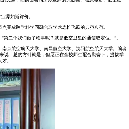
”业界如斯评价。
点完成跨学科学问融合取学术思惟飞跃的典范典范。
“第二个我们做了啥事呢？就是低空卫星的通信取定位。”。
南京航空航天大学、南昌航空大学、沈阳航空航天大学。编者
对我来说，总的方针就是，但愿正在全校师生配合勤奋下，提拔学
人才。