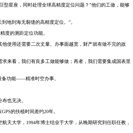
巨型星座，同时处理全球高精度定位问题？”他们的工做，能够
天到地到海无裂缝的高精度定位。”。
高精度的测距定位功能。
他使用还需要二次丈量。办事面越宽，财产就有做不完的故
求来看，我们有良多工做能够做；再者，我们需要集成国表里
设备功能——精准时空办事。
分布也无决。
GPS的扶植时间差约20年。
航天大学，1994年博士结业于大学，从晚期研究到任职任教，