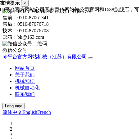
友情提示
×
bjl平台官方网站公司官方宣传网站为公司官网和1688旗舰店，可进
售前：0510-87061341
售后：0510-87076718
技术：0510-87076708
邮箱：bk@163.com
微信公众号
bjl平台官方网站机械（江苏）有限公司
网站首页
关于我们
机械知识
机械自动化
联系我们
Language
简体中文
English
French