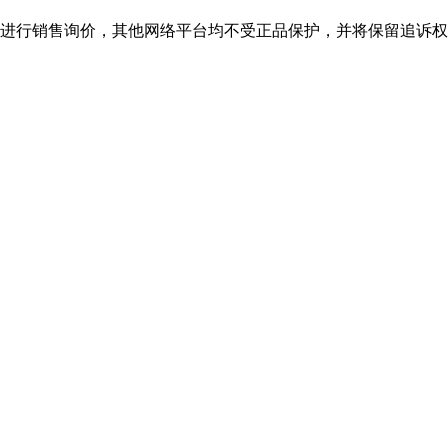
行销售询价，其他网络平台均不受正品保护，并将保留追诉权，购bjl平台