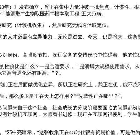
2020年）》发布确立，旨正在集中力量冲破一批焦点、计谋性、
”“能源取”“生物取医药”“根本取工程”五大范畴。
使用研究（计较机收集），然后研究无线通信取定位。
的人才必需有立异能力，无论是过去、今天，仍是将来，这条硬
沉身份、高强度节拍、深远义务的交错形态中忙碌着。他的忙
性价比是什么？一是合适要求，二是满脚大规模使用需求。从高
示它离普通化还有距离。”？。
我们正在后面做优化立异。所以正在研究上，我正在想，能不克
，那么多卫星正在天上怎样用？”“先辈性正在哪里？”。
问题来自于这个社会，社会成长的分歧阶段要面临的问题都纷歧
没有计较机互联网，大师看书进修；现正在互联网很便利，学生
。”邓中亮暗示，“这张收集正在4G时代很有贸易价值，可是做为5