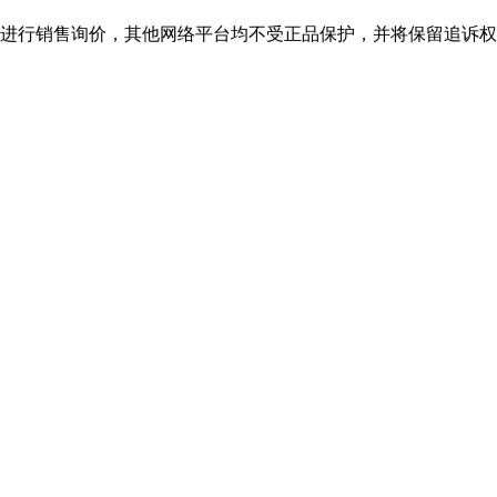
行销售询价，其他网络平台均不受正品保护，并将保留追诉权，购bjl平台