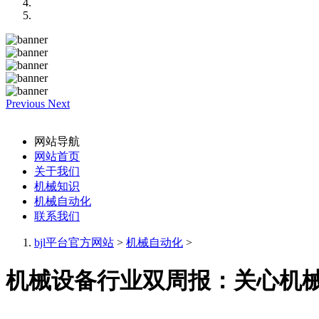
Previous
Next
网站导航
网站首页
关于我们
机械知识
机械自动化
联系我们
bjl平台官方网站
>
机械自动化
>
机械设备行业双周报：关心机