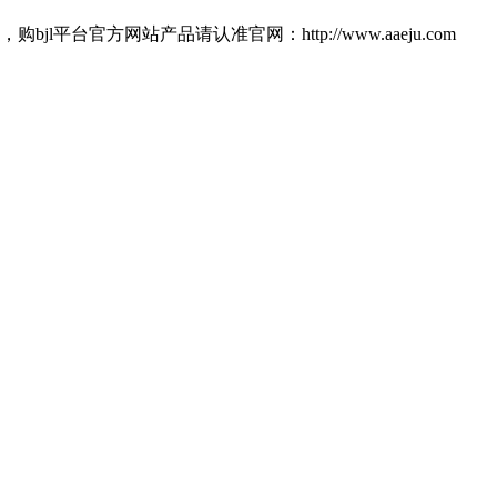
官方网站产品请认准官网：http://www.aaeju.com