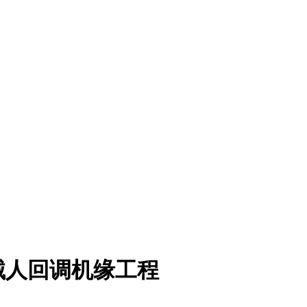
械人回调机缘工程