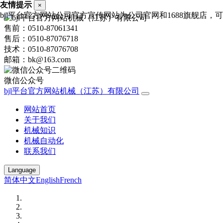
友情提示
×
bjl平台官方网站公司官方宣传网站为公司官网和1688旗舰店，可进
售前：0510-87061341
售后：0510-87076718
技术：0510-87076708
邮箱：bk@163.com
微信公众号
bjl平台官方网站机械（江苏）有限公司
网站首页
关于我们
机械知识
机械自动化
联系我们
Language
简体中文
English
French