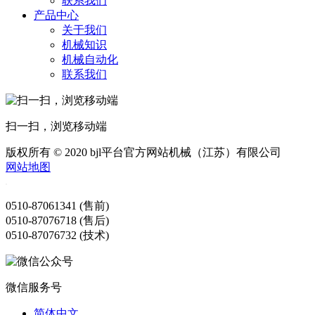
联系我们
产品中心
关于我们
机械知识
机械自动化
联系我们
扫一扫，浏览移动端
版权所有 © 2020 bjl平台官方网站机械（江苏）有限公司
网站地图
0510-87061341 (售前)
0510-87076718 (售后)
0510-87076732 (技术)
微信服务号
简体中文