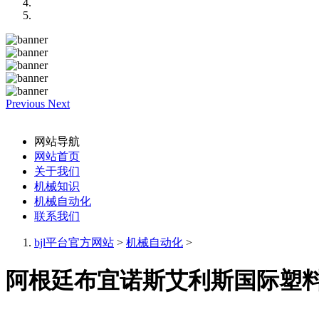
Previous
Next
网站导航
网站首页
关于我们
机械知识
机械自动化
联系我们
bjl平台官方网站
>
机械自动化
>
阿根廷布宜诺斯艾利斯国际塑料