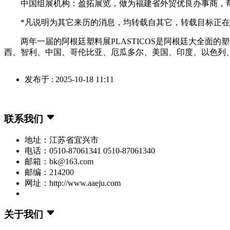
中国组展机构：盈拓展览，做为福建省外贸优良办事商，帮
*凡说明为其它来历的消息，均转载自其它，转载目标正在
两年一届的阿根廷塑料展PLASTICOS是阿根廷大全面的塑
西、智利、中国、哥伦比亚、厄瓜多尔、美国、印度、以色列、意
发布于 : 2025-10-18 11:11
联系我们
地址：江苏省宜兴市
电话：0510-87061341 0510-87061340
邮箱：bk@163.com
邮编：214200
网址：http://www.aaeju.com
关于我们