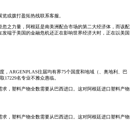
展览或拨打盈拓热线联系客服。
忽之力量，阿根廷是南美洲配合市场的第二大经济体，而该配
在发端于美国的金融危机还正在影响世界经济大时，正在以美国
ARGENPLAS往届均有界75个国度和地域（、奥地利、巴
17229名专业不雅众惠临。
求，塑料产物全数需要从巴西进口。这对阿根廷进口塑料产物
求，塑料产物全数需要从巴西进口。这对阿根廷进口塑料产物